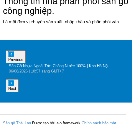
Thông tin nhà phân phối sàn gỗ
công nghiệp.
Là một đơn vị chuyên sản xuất, nhập khẩu và phân phối ván...
Previous
Sàn Gỗ Nhựa Ngoài Trời Chống Nước 100% | Kho Hà Nội
B
06
/08
/2026
| 10:57 sáng GMT+7
0
Next
Sàn gỗ Thái Lan
Được tạo bởi aio framework
Chính sách bảo mật