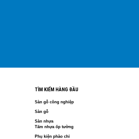
TÌM KIẾM HÀNG ĐẦU
Sàn gỗ công nghiệp
Sàn gỗ
Sàn nhựa
Tấm nhựa ốp tường
Phụ kiện phào chỉ