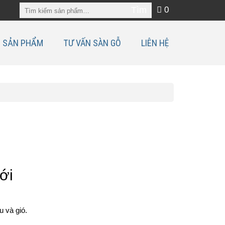
0
SẢN PHẨM
TƯ VẤN SÀN GỖ
LIÊN HỆ
ới
u và gió.