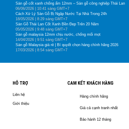
Sàn gỗ cốt xanh chống ẩm 12mm – Sàn gỗ công nghiệp Thái Lan
06
/06
/2026
| 10:41 sáng GMT+7
Cách Xử Lý Sàn Gỗ Bị Ngập Nước Tại Nhà Trong 24h
18
/05
/2026
| 8:29 sáng GMT+7
Sàn Gỗ Thái Lan Cốt Xanh Bền Đẹp Trên 20 Năm
05
/05
/2026
| 9:48 sáng GMT+7
Sàn gỗ malaysia 12mm chịu nước, chống mối mọt
14
/04
/2026
| 9:51 sáng GMT+7
Sàn gỗ Malaysia giá rẻ | Bí quyết chọn hàng chính hãng 2026
17
/03
/2026
| 8:54 sáng GMT+7
HỖ TRỢ
CAM KẾT KHÁCH HÀNG
Liên hệ
Hàng chính hãng
Giới thiệu
Giá cả cạnh tranh nhất
Bảo hành 12 tháng