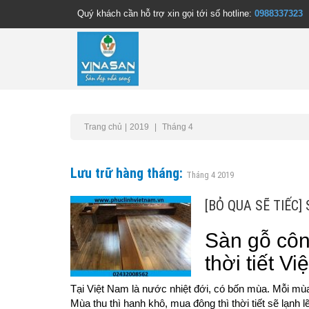
Quý khách cần hỗ trợ xin gọi tới số hotline:
0988337323
Trang chủ
2019
Tháng 4
Lưu trữ hàng tháng:
Tháng 4 2019
[BỎ QUA SẼ TIẾC] S
Sàn gỗ côn
thời tiết V
Tại Việt Nam là nước nhiệt đới, có bốn mùa. Mỗi mùa c
Mùa thu thì hanh khô, mua đông thì thời tiết sẽ lạnh lẽ