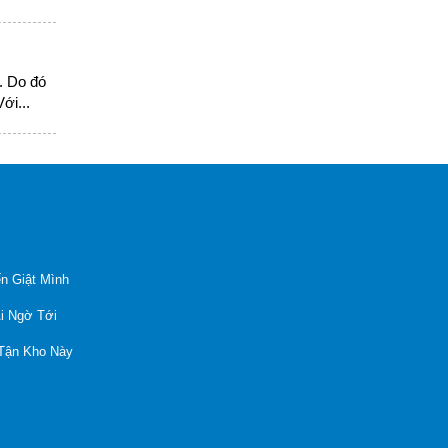
. Do đó
ới...
n Giật Mình
Ai Ngờ Tới
 Tận Kho Này