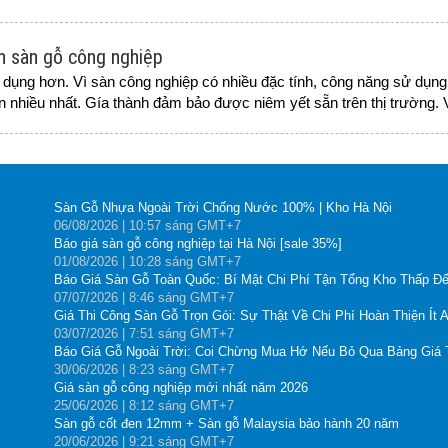
ọn sàn gỗ công nghiệp
dụng hơn. Vì sàn công nghiệp có nhiều đặc tính, công năng sử dụng
ọn nhiều nhất. Gía thành đảm bảo được niêm yết sẵn trên thị trường. V
Sàn Gỗ Nhựa Ngoài Trời Chống Nước 100% | Kho Hà Nội
06
/08
/2026
| 10:57 sáng GMT+7
Báo giá sàn gỗ công nghiệp tại Hà Nội [sale 35%]
01
/08
/2026
| 10:28 sáng GMT+7
Báo Giá Sàn Gỗ Toàn Quốc: Bí Mật Chi Phí Tận Tổng Kho Thấp Đế
07
/07
/2026
| 8:46 sáng GMT+7
Giá Thi Công Sàn Gỗ Trọn Gói: Sự Thật Về Chi Phí Hoàn Thiện Ít 
03
/07
/2026
| 7:51 sáng GMT+7
Báo Giá Gỗ Ngoài Trời: Coi Chừng Mua Hớ Nếu Bỏ Qua Bảng Giá
30
/06
/2026
| 8:23 sáng GMT+7
Giá sàn gỗ công nghiệp mới nhất năm 2026
25
/06
/2026
| 8:12 sáng GMT+7
Sàn gỗ cốt đen 12mm + Sàn gỗ Malaysia bảo hành 20 năm
20
/06
/2026
| 9:21 sáng GMT+7