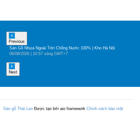
Previous
Sàn Gỗ Nhựa Ngoài Trời Chống Nước 100% | Kho Hà Nội
B
06
/08
/2026
| 10:57 sáng GMT+7
0
Next
Sàn gỗ Thái Lan
Được tạo bởi aio framework
Chính sách bảo mật