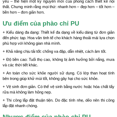
yếu – thể hiện một kỷ nguyên mới của phong cách thiết kế nội
thất. Chưng minh rằng mọi thứ: nhanh hơn – đẹp hơn – tốt hơn –
bền hơn – đơn giản hơn.
Ưu điểm của phào chỉ PU
+ Kiểu dáng đa dạng: Thiết kế đa dạng về kiểu dáng từ đơn giản
đến phức tạp. Hoa văn tinh tế cho khách hàng thoải mái lựa chọn
phù hợp với không gian nhà mình.
+ Khả năng chịu tải tốt: chống va đập, dẫn nhiệt, cách âm tốt.
+ Độ bền cao: Tuổi thọ cao, không bị ảnh hưởng bởi nắng, mưa
và các thời tiết khác.
+ An toàn cho sức khỏe người sử dụng. Có lớp than hoạt tính
bên trong giúp khử mùi tốt, không gây hại cho sức khỏe.
+ Vệ sinh đơn giản. Có thể vệ sinh bằng nước hoặc hóa chất tẩy
rửa mà không làm hỏng nẹp.
+ Thi công lắp đặt thuận tiện. Do đặc tính nhẹ, dẻo nên thi công
lắp đặt nhanh chóng.
Nhược điểm của phào chỉ PU