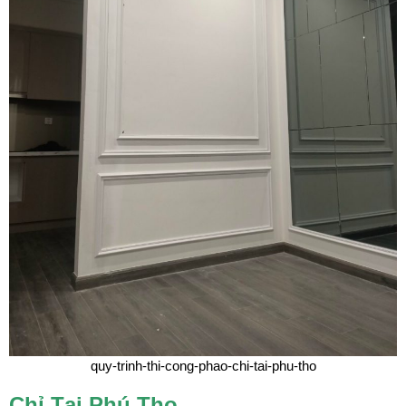
quy-trinh-thi-cong-phao-chi-tai-phu-tho
Chỉ Tại
Phú Thọ