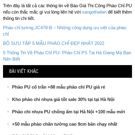
Trên đây là tất cả các thông tin về Báo Giá Thi Công Phào Chỉ PU
nếu còn thắc mắc gì vui lòng liên hệ với
sangothailan
để biết thêm
thông tin chi tiết.
Phào chỉ tường JC478-B – Những công dụng ưu việt của phào
chỉ
BỘ SƯU TẬP 5 MẪU PHÀO CHỈ ĐẸP NHẤT 2022
5 Thông Tin Về Phào Chỉ PU- Phào Chỉ PS Tại Hà Giang Mà Bạn
Nên Biết
BÀI VIẾT KHÁC
Phào PU cổ trần +88 mẫu phào chỉ PU giá rẻ
Kho phào chỉ nhựa giá tốt sale 30% tại tại Hà Nội
Phào chỉ nhựa PU chống ẩm tại Hà Nội +100 mẫu mới
+50 mẫu phào chân tường cao 9cm bán chạy nhất