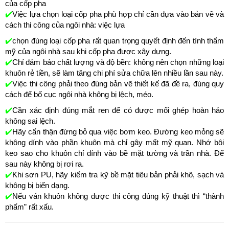
của cốp pha
✔️
Việc lựa chọn loại cốp pha phù hợp chỉ cần dựa vào bản vẽ và
cách thi công của ngôi nhà: việc lựa
✔️
chọn đúng loại cốp pha rất quan trọng quyết định đến tính thẩm
mỹ của ngôi nhà sau khi cốp pha được xây dựng.
✔️
Chỉ đảm bảo chất lượng và độ bền: không nên chọn những loại
khuôn rẻ tiền, sẽ làm tăng chi phí sửa chữa lên nhiều lần sau này.
✔️
Việc thi công phải theo đúng bản vẽ thiết kế đã đề ra, đúng quy
cách để bố cục ngôi nhà không bị lệch, méo.
✔️
Cần xác định đúng mắt ren để có được mối ghép hoàn hảo
không sai lệch.
✔️
Hãy cẩn thận đừng bỏ qua việc bơm keo. Đường keo mỏng sẽ
không dính vào phần khuôn mà chỉ gây mất mỹ quan. Nhớ bôi
keo sao cho khuôn chỉ dính vào bề mặt tường và trần nhà. Để
sau này không bị rơi ra.
✔️
Khi sơn PU, hãy kiểm tra kỹ bề mặt tiêu bản phải khô, sạch và
không bị biến dạng.
✔️
Nếu ván khuôn không được thi công đúng kỹ thuật thì “thành
phẩm” rất xấu.