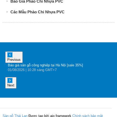
Báo Giá Phào Chỉ Nhựa PVC
Các Mẫu Phào Chỉ Nhựa PVC
Previous
Báo giá sàn gỗ công nghiệp tại Hà Nội [sale 35%]
B
01
/08
/2026
| 10:28 sáng GMT+7
Đ
0
Next
Sàn gỗ Thái Lan
Được tạo bởi aio framework
Chính sách bảo mật