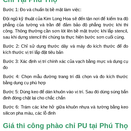
Bước 1: Đo và chuẩn bị bề mặt làm việc:
Đội ngũ kỹ thuật của Kim Long Hoa sẽ đến tận nơi để kiểm tra độ
phẳng của tường và trần để đảm bảo độ phẳng trước khi thi
công. Thông thường cần sơn lót lên bề mặt trước khi lắp stencil,
sau khi dựng stencil thì chúng ta thực hiện bước sơn cuối cùng.
Bước 2: Chỉ sử dụng thước dây và máy đo kích thước để đo
kích thước vị trí lắp đặt tiêu bản
Bước 3: Xác định vị trí chính xác của vạch bằng mực và dụng cụ
đo
Bước 4: Chọn mẫu đường trang trí đã chọn và đo kích thước
bằng dụng cụ phù hợp
Bước 5: Dùng keo để dán khuôn vào vị trí. Sau đó dùng súng bắn
đinh đóng chặt lại cho chắc chắn
Bước 6: Trám các khe hở giữa khuôn nhựa và tường bằng keo
silicon pha màu, các lỗ đinh
Giá thi công phào chỉ PU tại Phú Thọ