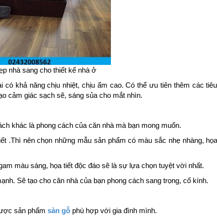
ẹp nhà sang cho thiết kế nhà ở
 có khả năng chịu nhiệt, chịu ẩm cao. Có thể ưu tiên thêm các tiê
tạo cảm giác sạch sẽ, sáng sủa cho mắt nhìn.
i cách khác là phong cách của căn nhà mà bạn mong muốn.
khiết .Thì nên chọn những mẫu sản phẩm có màu sắc nhẹ nhàng, họa
am màu sáng, họa tiết độc đáo sẽ là sự lựa chọn tuyệt vời nhất.
nh. Sẽ tạo cho căn nhà của bạn phong cách sang trọng, cổ kính.
 được sản phẩm
sàn gỗ
phù hợp với gia đình mình.