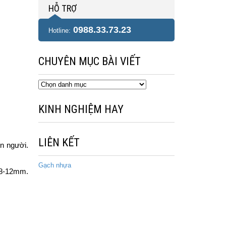
HỖ TRỢ
0988.33.73.23
Hotline:
CHUYÊN MỤC BÀI VIẾT
Chuyên
mục
bài
KINH NGHIỆM HAY
viết
LIÊN KẾT
on người.
Gạch nhựa
ừ 8-12mm.