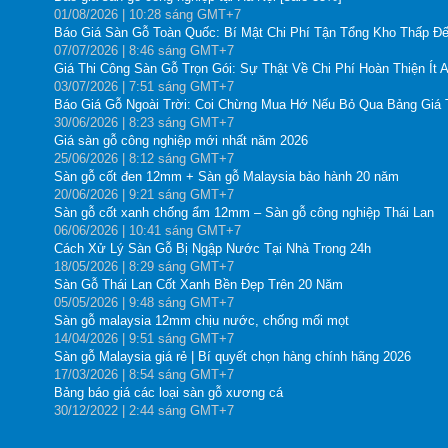
01
/08
/2026
| 10:28 sáng GMT+7
Báo Giá Sàn Gỗ Toàn Quốc: Bí Mật Chi Phí Tận Tổng Kho Thấp Đế
07
/07
/2026
| 8:46 sáng GMT+7
Giá Thi Công Sàn Gỗ Trọn Gói: Sự Thật Về Chi Phí Hoàn Thiện Ít 
03
/07
/2026
| 7:51 sáng GMT+7
Báo Giá Gỗ Ngoài Trời: Coi Chừng Mua Hớ Nếu Bỏ Qua Bảng Giá
30
/06
/2026
| 8:23 sáng GMT+7
Giá sàn gỗ công nghiệp mới nhất năm 2026
25
/06
/2026
| 8:12 sáng GMT+7
Sàn gỗ cốt đen 12mm + Sàn gỗ Malaysia bảo hành 20 năm
20
/06
/2026
| 9:21 sáng GMT+7
Sàn gỗ cốt xanh chống ẩm 12mm – Sàn gỗ công nghiệp Thái Lan
06
/06
/2026
| 10:41 sáng GMT+7
Cách Xử Lý Sàn Gỗ Bị Ngập Nước Tại Nhà Trong 24h
18
/05
/2026
| 8:29 sáng GMT+7
Sàn Gỗ Thái Lan Cốt Xanh Bền Đẹp Trên 20 Năm
05
/05
/2026
| 9:48 sáng GMT+7
Sàn gỗ malaysia 12mm chịu nước, chống mối mọt
14
/04
/2026
| 9:51 sáng GMT+7
Sàn gỗ Malaysia giá rẻ | Bí quyết chọn hàng chính hãng 2026
17
/03
/2026
| 8:54 sáng GMT+7
Bảng báo giá các loại sàn gỗ xương cá
30
/12
/2022
| 2:44 sáng GMT+7