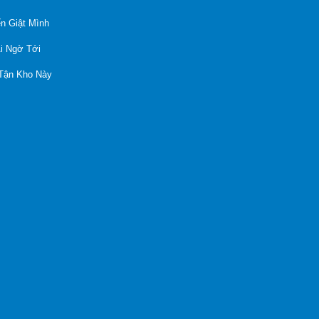
n Giật Mình
Ai Ngờ Tới
 Tận Kho Này