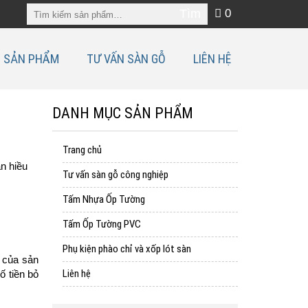
0
SẢN PHẨM
TƯ VẤN SÀN GỖ
LIÊN HỆ
DANH MỤC SẢN PHẨM
Trang chủ
ần hiều
Tư vấn sàn gỗ công nghiệp
Tấm Nhựa Ốp Tường
Tấm Ốp Tường PVC
Phụ kiện phào chỉ và xốp lót sàn
 của sản
Liên hệ
ố tiền bỏ