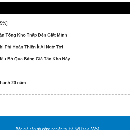
35%]
Tận Tổng Kho Thấp Đến Giật Mình
i Phí Hoàn Thiện Ít Ai Ngờ Tới
Nếu Bỏ Qua Bảng Giá Tận Kho Này
 hành 20 năm
Báo giá sàn gỗ công nghiệp tại Hà Nội [sale 35%]