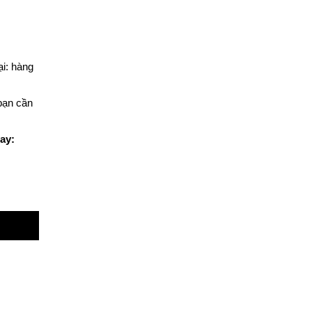
ại: hàng
bạn cần
ay: