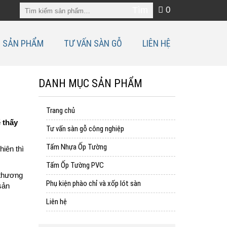
0
SẢN PHẨM
TƯ VẤN SÀN GỖ
LIÊN HỆ
DANH MỤC SẢN PHẨM
Trang chủ
 thấy
Tư vấn sàn gỗ công nghiệp
Tấm Nhựa Ốp Tường
iên thì
Tấm Ốp Tường PVC
thương
Phụ kiện phào chỉ và xốp lót sàn
sản
Liên hệ