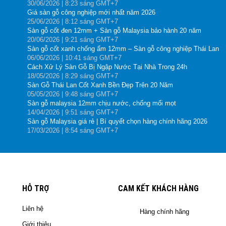
30
/06
/2026
| 8:23 sáng GMT+7
Giá sàn gỗ công nghiệp mới nhất năm 2026
25
/06
/2026
| 8:12 sáng GMT+7
Sàn gỗ cốt đen 12mm + Sàn gỗ Malaysia bảo hành 20 năm
20
/06
/2026
| 9:21 sáng GMT+7
Sàn gỗ cốt xanh chống ẩm 12mm – Sàn gỗ công nghiệp Thái Lan
06
/06
/2026
| 10:41 sáng GMT+7
Cách Xử Lý Sàn Gỗ Bị Ngập Nước Tại Nhà Trong 24h
18
/05
/2026
| 8:29 sáng GMT+7
Sàn Gỗ Thái Lan Cốt Xanh Bền Đẹp Trên 20 Năm
05
/05
/2026
| 9:48 sáng GMT+7
Sàn gỗ malaysia 12mm chịu nước, chống mối mọt
14
/04
/2026
| 9:51 sáng GMT+7
Sàn gỗ Malaysia giá rẻ | Bí quyết chọn hàng chính hãng 2026
17
/03
/2026
| 8:54 sáng GMT+7
HỖ TRỢ
CAM KẾT KHÁCH HÀNG
Liên hệ
Hàng chính hãng
Giới thiệu