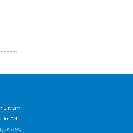
n Giật Mình
Ai Ngờ Tới
 Tận Kho Này