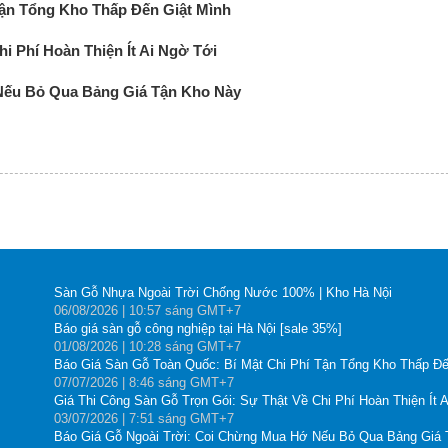
Tận Tổng Kho Thấp Đến Giật Mình
i Phí Hoàn Thiện Ít Ai Ngờ Tới
Nếu Bỏ Qua Bảng Giá Tận Kho Này
Sàn Gỗ Nhựa Ngoài Trời Chống Nước 100% | Kho Hà Nội
06
/08
/2026
| 10:57 sáng GMT+7
Báo giá sàn gỗ công nghiệp tại Hà Nội [sale 35%]
01
/08
/2026
| 10:28 sáng GMT+7
Báo Giá Sàn Gỗ Toàn Quốc: Bí Mật Chi Phí Tận Tổng Kho Thấp Đế
07
/07
/2026
| 8:46 sáng GMT+7
Giá Thi Công Sàn Gỗ Trọn Gói: Sự Thật Về Chi Phí Hoàn Thiện Ít 
03
/07
/2026
| 7:51 sáng GMT+7
Báo Giá Gỗ Ngoài Trời: Coi Chừng Mua Hớ Nếu Bỏ Qua Bảng Giá