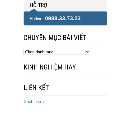
HỖ TRỢ
0988.33.73.23
Hotline:
CHUYÊN MỤC BÀI VIẾT
Chuyên
mục
bài
KINH NGHIỆM HAY
viết
LIÊN KẾT
Gạch nhựa