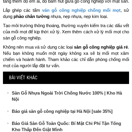
tăng thêm độ êm ái, độ bám hút giữa gỗ công nghiệp với mặt sàn.
Lắp ghép các tấm
ván gỗ công nghiệp chống mối mọt
, sử
dụng
phào chân tường
nhựa, nẹp nhựa, nẹp kim loại.
Tạo môi trường thông thoáng, thường xuyên kiểm tra các dấu vết
của mối mọt để kịp thời xử lý. Xem thêm cách xử lý mối mọt cho
sàn gỗ công nghiệp.
Không nên mua và sử dụng các loại
sàn gỗ công nghiệp giá rẻ
.
Nếu bạn không muốn một ngày không xa sẽ bị mối mọt xâm
chiếm và hoành hành. Tham khảo các chỉ dẫn phòng chống mối
mọt của người lắp đặt tư vấn.
BÀI VIẾT KHÁC
Sàn Gỗ Nhựa Ngoài Trời Chống Nước 100% | Kho Hà
Nội
Báo giá sàn gỗ công nghiệp tại Hà Nội [sale 35%]
Báo Giá Sàn Gỗ Toàn Quốc: Bí Mật Chi Phí Tận Tổng
Kho Thấp Đến Giật Mình