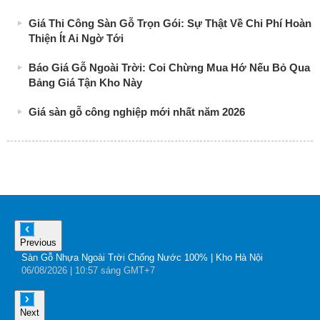
Giá Thi Công Sàn Gỗ Trọn Gói: Sự Thật Về Chi Phí Hoàn
Thiện Ít Ai Ngờ Tới
Báo Giá Gỗ Ngoài Trời: Coi Chừng Mua Hớ Nếu Bỏ Qua
Bảng Giá Tận Kho Này
Giá sàn gỗ công nghiệp mới nhất năm 2026
Previous
Sàn Gỗ Nhựa Ngoài Trời Chống Nước 100% | Kho Hà Nội
B
06
/08
/2026
| 10:57 sáng GMT+7
0
Next