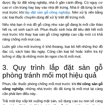
được lấy từ đất nông nghiệp, nhà ở gần cánh đồng. Có nguy cơ
cao vì côn trùng hay bay vào nhà đẻ trứng. Nhà ở đã từng bị mối
mọt trước khi
lắp đặt sàn gỗ công nghiệp
. Nên xử lý nền bằng
các loại thuốc chuyên dùng để xử lý triệt để trứng mối.
Nếu nhà bạn ở mà đồ gỗ cũng như sàn gỗ đang bị mối cần tháo
hết ra, vệ sinh sạch sẽ. Phun thuốc sinh hóa để tiêu diệt hết mối
mọt trước khi thay loại sàn gỗ công nghiệp cao cấp mới có khả
năng chống mối mọt cao.
Luôn giữ cho môi trường ở khô thoáng, loại bỏ hết những thứ đồ
đạc cũ, sách báo lâu ngày. Cũng cần loại bỏ hoặc kiểm tra kỹ
lưỡng vì đây là những món ăn ngon cho lũ mối mọt.
3. Quy trình lắp đặt sàn gỗ
phòng tránh mối mọt hiệu quả
Phun, rắc thuốc phòng chống mối mọt trước khi
thi công sàn gỗ
công nghiệp
, những nhà trước đó đã từng bị mối mọt lại càng
cần phải làm điều này.
Trải một lớp xốp lót xuống mặt sàn, sử dụng cao su non sẽ càng