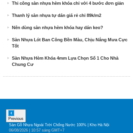
Thi công sàn nhựa hèm khóa chỉ với 4 bước đơn giản
Thanh lý sàn nhựa tự dán giá rẻ chỉ 89k/m2
Nên dùng sàn nhựa hèm khóa hay dán keo?
Sàn Nhựa Lót Ban Công Bền Màu, Chịu Nắng Mưa Cực
Tốt
Sàn Nhựa Hèm Khóa 4mm Lựa Chọn Số 1 Cho Nhà
Chung Cư
Previous
Sàn Gỗ Nhựa Ngoài Trời Chống Nước 100% | Kho Hà Nội
B
06
/08
/2026
| 10:57 sáng GMT+7
0