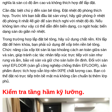
nghĩa là sàn có độ ẩm cao và không thích hợp để lắp đặt.
Cần đặc biệt chú ý đến sàn bê tông. Đặt nhiệt độ phòng thích
hợp. Trước khi bạn bắt đầu lát sàn vinyl, hãy giữ phòng ở nhiệt
độ phòng ít nhất 48 giờ để sàn thích nghi với nhiệt độ đó. Nếu
không làm như vậy có thể dẫn đến biến dạng, co ngót hoặc biến
dạng sàn do giãn nở nhiệt.
Trong trường hợp lắp đặt bê tông, hãy sử dụng chất nền. Khi lắp
đặt đế hèm khóa, bạn phải sử dụng đế xốp trên nền bê tông.
Chức năng của xốp lót sàn là tạo khoảng cách an toàn giữa sàn
và sàn, giúp tránh các tác nhân tiếp xúc trực tiếp với sàn như
rung và ẩm, bảo vệ sàn và giữ cho sàn luôn ổn định. Đối với sàn
vinyl EFLOOR (sàn gỗ công nghiệp chống thấm EFLOOR), sản
phẩm được tích hợp sẵn lớp nền IXPE chất lượng cao. Bạn có
thể đặt nó trực tiếp trên bề mặt mà không cần chuẩn bị thêm lớp
phủ.
Kiểm tra tầng hầm kỹ lưỡng.