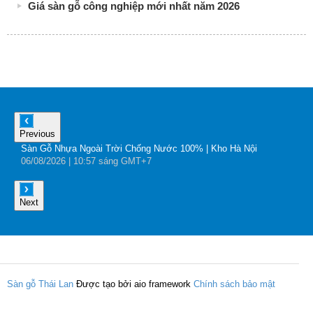
Giá sàn gỗ công nghiệp mới nhất năm 2026
Previous
Sàn Gỗ Nhựa Ngoài Trời Chống Nước 100% | Kho Hà Nội
B
06
/08
/2026
| 10:57 sáng GMT+7
0
Next
Sàn gỗ Thái Lan
Được tạo bởi aio framework
Chính sách bảo mật