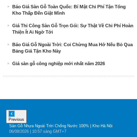
Báo Giá Sàn Gỗ Toàn Quốc: Bí Mật Chi Phí Tận Tổng
Kho Thấp Đến Giật Mình
Giá Thi Công Sàn Gỗ Trọn Gói: Sự Thật Về Chi Phí Hoàn
Thiện Ít Ai Ngờ Tới
Báo Giá Gỗ Ngoài Trời: Coi Chừng Mua Hớ Nếu Bỏ Qua
Bảng Giá Tận Kho Này
Giá sàn gỗ công nghiệp mới nhất năm 2026
Previous
Sàn Gỗ Nhựa Ngoài Trời Chống Nước 100% | Kho Hà Nội
B
06
/08
/2026
| 10:57 sáng GMT+7
0