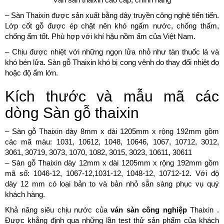
– Sàn Thaixin được sản xuất bằng dây truyền công nghệ tiến tiến.
Lớp cốt gỗ được ép chặt nên khó ngấm nước, chống thấm,
chống ẩm tốt. Phù hợp với khí hậu nồm ẩm của Việt Nam.
– Chịu được nhiệt với những ngọn lửa nhỏ như tàn thuốc lá và
khó bén lửa. Sàn gỗ Thaixin khó bị cong vênh do thay đổi nhiệt đọ
hoặc độ ẩm lớn.
Kích thước và mẫu mã các
dòng Sàn gỗ thaixin
– Sàn gỗ Thaixin dày 8mm x dài 1205mm x rộng 192mm gồm
các mã màu: 1031, 10612, 1048, 10646, 1067, 10712, 3012,
3061, 30719, 3073, 1070, 1082, 3015, 3023, 10611, 30611
– Sàn gỗ Thaixin dày 12mm x dài 1205mm x rộng 192mm gồm
mã số: 1046-12, 1067-12,1031-12, 1048-12, 10712-12. Với độ
dày 12 mm có loại bản to và bản nhỏ sẵn sàng phục vụ quý
khách hàng.
Khả năng siêu chịu nước của
ván sàn công nghiệp
Thaixin .
Được khẳng định qua những lần test thử sản phẩm của khách