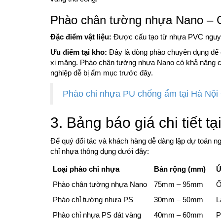
Phào chân tường nhựa Nano – G
Đặc điểm vật liệu:
Được cấu tạo từ nhựa PVC nguyên
Ưu điểm tại kho:
Đây là dòng phào chuyên dụng để c
xi măng. Phào chân tường nhựa Nano có khả năng ch
nghiệp dễ bị ẩm mục trước đây.
Phào chỉ nhựa PU chống ẩm tại Hà Nộ
3. Bảng báo giá chi tiết 
Để quý đối tác và khách hàng dễ dàng lập dự toán ng
chỉ nhựa thông dụng dưới đây:
Loại phào chỉ nhựa
Bản rộng (mm)
Ứ
Phào chân tường nhựa Nano
75mm – 95mm
Ố
Phào chỉ tường nhựa PS
30mm – 50mm
L
Phào chỉ nhựa PS dát vàng
40mm – 60mm
P