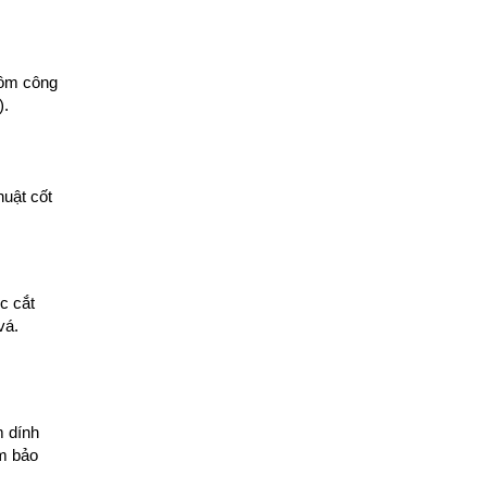
gồm công
).
huật cốt
c cắt
vá.
m dính
ảm bảo