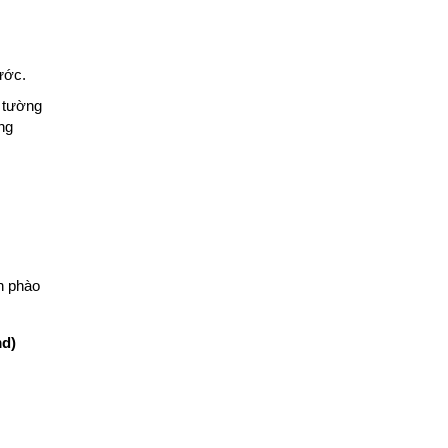
ước.
 tường
ng
h phào
md)