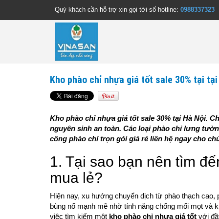
Quý khách cần hỗ trợ xin gọi tới số hotline:
0988337323
Kho phào chỉ nhựa giá tốt sale 30% tại tại
Kho phào chỉ nhựa giá tốt sale 30% tại Hà Nội. C
nguyên sinh an toàn. Các loại phào chỉ lưng tườn
công phào chỉ trọn gói giá rẻ liên hệ ngay cho chú
1. Tại sao bạn nên tìm đế
mua lẻ?
Hiện nay, xu hướng chuyển dịch từ phào thạch cao, 
bùng nổ mạnh mẽ nhờ tính năng chống mối mọt và khá
việc tìm kiếm một
kho phào chỉ nhựa giá tốt
với đầ