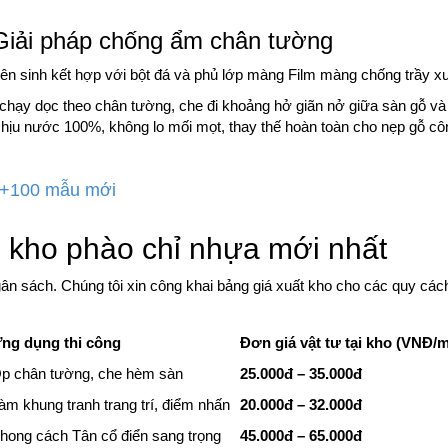
iải pháp chống ẩm chân tường
 sinh kết hợp với bột đá và phủ lớp màng Film màng chống trầy x
hạy dọc theo chân tường, che đi khoảng hở giãn nở giữa sàn gỗ và
ịu nước 100%, không lo mối mọt, thay thế hoàn toàn cho nẹp gỗ cô
i +100 mẫu mới
tại kho phào chỉ nhựa mới nhất
ân sách. Chúng tôi xin công khai bảng giá xuất kho cho các quy các
ng dụng thi công
Đơn giá vật tư tại kho (VNĐ/
p chân tường, che hèm sàn
25.000đ – 35.000đ
àm khung tranh trang trí, điểm nhấn
20.000đ – 32.000đ
hong cách Tân cổ điển sang trọng
45.000đ – 65.000đ