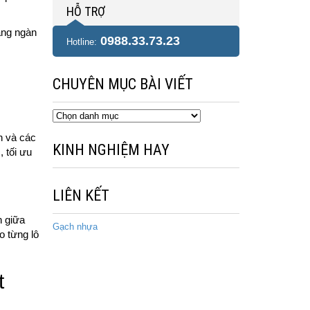
HỖ TRỢ
hàng ngàn
0988.33.73.23
Hotline:
CHUYÊN MỤC BÀI VIẾT
Chuyên
mục
n và các
bài
KINH NGHIỆM HAY
, tối ưu
viết
LIÊN KẾT
h giữa
Gạch nhựa
o từng lô
t