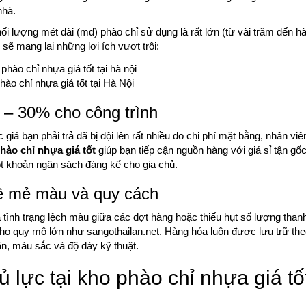
nhà.
ối lượng mét dài (md) phào chỉ sử dụng là rất lớn (từ vài trăm đến 
 sẽ mang lại những lợi ích vượt trội:
hào chỉ nhựa giá tốt tại Hà Nội
% – 30% cho công trình
á bạn phải trả đã bị đội lên rất nhiều do chi phí mặt bằng, nhân viê
hào chỉ nhựa giá tốt
giúp bạn tiếp cận nguồn hàng với giá sỉ tận gốc
ột khoản ngân sách đáng kể cho gia chủ.
ề mẻ màu và quy cách
là tình trạng lệch màu giữa các đợt hàng hoặc thiếu hụt số lượng than
kho quy mô lớn như sangothailan.net. Hàng hóa luôn được lưu trữ the
n, màu sắc và độ dày kỹ thuật.
lực tại kho phào chỉ nhựa giá tố