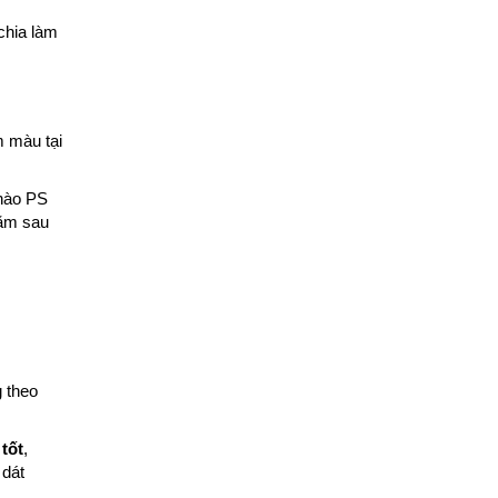
chia làm
m màu tại
hào PS
dặm sau
g theo
tốt
,
 dát