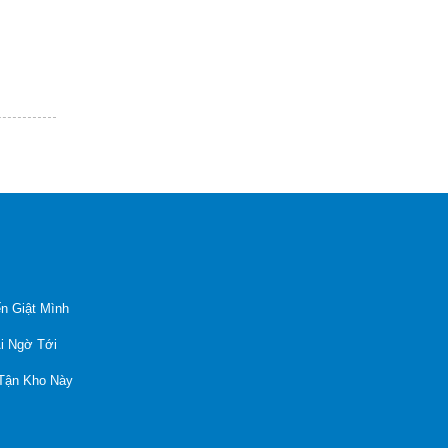
n Giật Mình
Ai Ngờ Tới
 Tận Kho Này