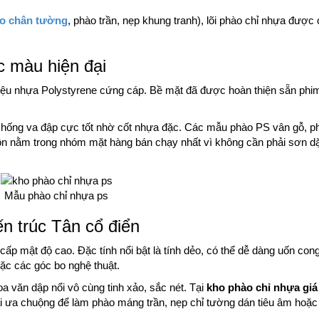
o chân tường
, phào trần, nẹp khung tranh), lõi phào chỉ nhựa được 
 màu hiện đại
iệu nhựa Polystyrene cứng cáp. Bề mặt đã được hoàn thiện sẵn phi
hống va đập cực tốt nhờ cốt nhựa đặc. Các mẫu phào PS vân gỗ, p
luôn nằm trong nhóm mặt hàng bán chạy nhất vì không cần phải sơn 
Mẫu phào chỉ nhựa ps
n trúc Tân cổ điển
p mật độ cao. Đặc tính nổi bật là tính dẻo, có thể dễ dàng uốn con
oặc các góc bo nghệ thuật.
văn dập nổi vô cùng tinh xảo, sắc nét. Tại
kho phào chỉ nhựa giá 
ài ưa chuộng để làm phào máng trần, nẹp chỉ tường dán tiêu âm hoặc