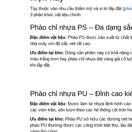
Tùy thuộc vào nhu cầu thẩm mỹ và vị trí lắp đặt (
phà
3 phân khúc vật liệu chính:
Phào chỉ nhựa PS – Đa dạng sắc
Đặc điểm vật liệu:
Phào PS được sản xuất từ chất l
nhà máy với độ sắc nét rất cao.
Ưu điểm tại kho:
Dòng sản phẩm này có khả năng c
màu trắng trơn hay phào chỉ nhựa dát vàng giả cổ 
khi lắp đặt.
Phào chỉ nhựa PU – Đỉnh cao kiế
Đặc điểm vật liệu:
Được làm từ nhựa định hình cao cấ
các vòm trần, uốn lượn theo các hệ thống cột tròn h
Ưu điểm tại kho:
Phào PU sở hữu các đường nét hoa 
phào PU thường được các công trình biệt thự, lâu đ
vàng thủ công.