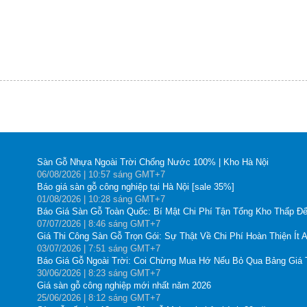
Sàn Gỗ Nhựa Ngoài Trời Chống Nước 100% | Kho Hà Nội
06
/08
/2026
| 10:57 sáng GMT+7
Báo giá sàn gỗ công nghiệp tại Hà Nội [sale 35%]
01
/08
/2026
| 10:28 sáng GMT+7
Báo Giá Sàn Gỗ Toàn Quốc: Bí Mật Chi Phí Tận Tổng Kho Thấp Đế
07
/07
/2026
| 8:46 sáng GMT+7
Giá Thi Công Sàn Gỗ Trọn Gói: Sự Thật Về Chi Phí Hoàn Thiện Ít 
03
/07
/2026
| 7:51 sáng GMT+7
Báo Giá Gỗ Ngoài Trời: Coi Chừng Mua Hớ Nếu Bỏ Qua Bảng Giá
30
/06
/2026
| 8:23 sáng GMT+7
Giá sàn gỗ công nghiệp mới nhất năm 2026
25
/06
/2026
| 8:12 sáng GMT+7