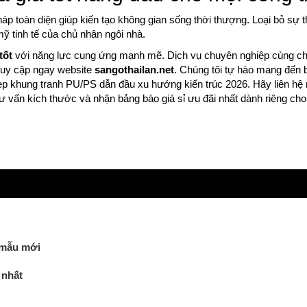
háp toàn diện giúp kiến tạo không gian sống thời thượng. Loại bỏ sự 
ỹ tinh tế của chủ nhân ngôi nhà.
tốt
với năng lực cung ứng mạnh mẽ. Dịch vụ chuyên nghiệp cùng ch
ruy cập ngay website
sangothailan.net
. Chúng tôi tự hào mang đến 
ẹp khung tranh PU/PS dẫn đầu xu hướng kiến trúc 2026. Hãy liên hệ
ư vấn kích thước và nhận bảng báo giá sỉ ưu đãi nhất dành riêng ch
 mẫu mới
 nhất