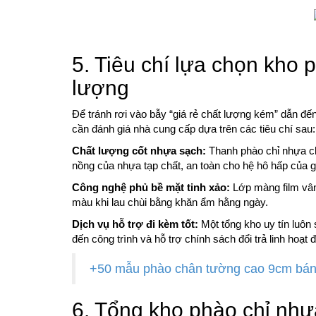
5. Tiêu chí lựa chọn kho p
lượng
Để tránh rơi vào bẫy “giá rẻ chất lượng kém” dẫn đến
cần đánh giá nhà cung cấp dựa trên các tiêu chí sau:
Chất lượng cốt nhựa sạch:
Thanh phào chỉ nhựa ch
nồng của nhựa tạp chất, an toàn cho hệ hô hấp của g
Công nghệ phủ bề mặt tinh xảo:
Lớp màng film vân
màu khi lau chùi bằng khăn ẩm hằng ngày.
Dịch vụ hỗ trợ đi kèm tốt:
Một tổng kho uy tín luôn
đến công trình và hỗ trợ chính sách đổi trả linh hoạt
+50 mẫu phào chân tường cao 9cm bán
6. Tổng kho phào chỉ nhựa