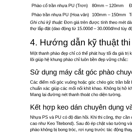
Phào cổ trần nhựa PU (Trơn)
80mm – 120mm
Đ
Phào trần nhựa PU (Hoa văn)
100mm – 150mm
T
Ghi chú kỹ thuật:
Đơn giá trên được tính theo mét dài
thợ lắp đặt (dao động từ 15.000đ – 30.000đ/md tùy độ
4. Hướng dẫn kỹ thuật th
Một thanh phào đẹp chỉ có thể phát huy tối đa giá trị 
lõi giúp hệ khung phào chỉ luôn bền đẹp vững chắc:
Sử dụng máy cắt góc phào chuy
Các điểm nối góc vuông hoặc góc chéo góc trần bắt 
chuẩn xác giúp các mối nối khít khao. Không bị hở kh
Mang lại đường nét thanh thoát cho diện tường.
Kết hợp keo dán chuyên dụng và
Nhựa PS và PU có độ đàn hồi. Khi thi công, thợ cần 
cao như Keo Titebond). Sau đó ép chặt vào tường và
phào không bị bong tróc, rơi rụng trước tác động tha