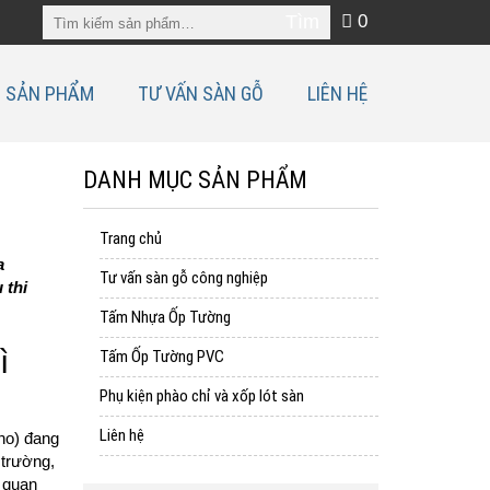
0
SẢN PHẨM
TƯ VẤN SÀN GỖ
LIÊN HỆ
DANH MỤC SẢN PHẨM
Trang chủ
a
Tư vấn sàn gỗ công nghiệp
 thi
Tấm Nhựa Ốp Tường
ì
Tấm Ốp Tường PVC
Phụ kiện phào chỉ và xốp lót sàn
Liên hệ
no) đang
 trường,
 quan