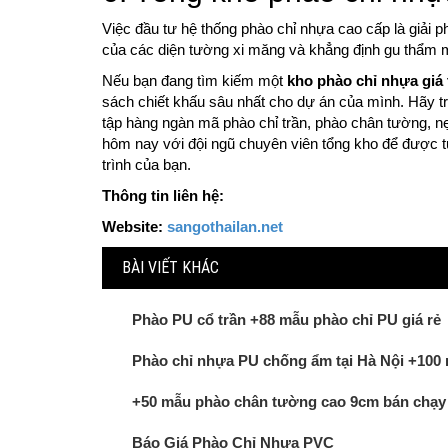
Việc đầu tư hệ thống phào chỉ nhựa cao cấp là giải p
của các diện tường xi măng và khẳng định gu thẩm m
Nếu bạn đang tìm kiếm một
kho phào chỉ nhựa giá 
sách chiết khấu sâu nhất cho dự án của mình. Hãy t
tập hàng ngàn mã phào chỉ trần, phào chân tường, n
hôm nay với đội ngũ chuyên viên tổng kho để được t
trình của bạn.
Thông tin liên hệ:
Website:
sangothailan.net
BÀI VIẾT KHÁC
Phào PU cổ trần +88 mẫu phào chỉ PU giá rẻ
Phào chỉ nhựa PU chống ẩm tại Hà Nội +100
+50 mẫu phào chân tường cao 9cm bán chạy
Báo Giá Phào Chỉ Nhựa PVC