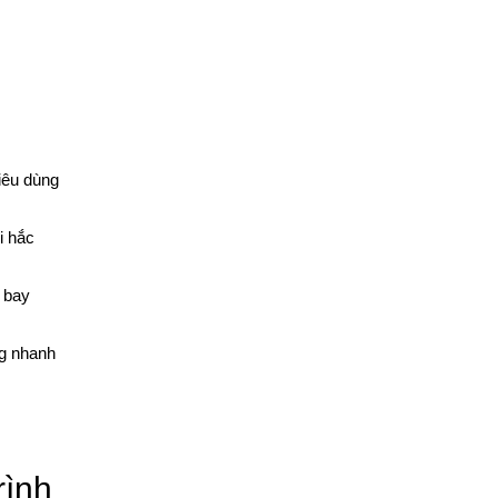
tiêu dùng
i hắc
 bay
ng nhanh
rình