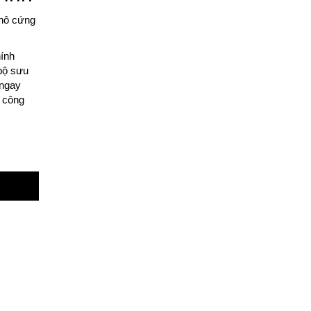
thô cứng
ính
bộ sưu
 ngay
o công