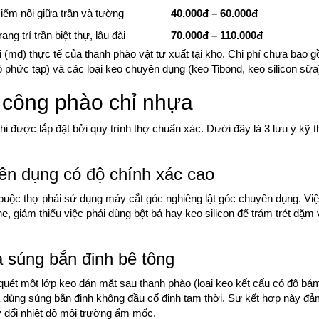
iểm nối giữa trần và tường
40.000đ – 60.000đ
rang trí trần biệt thự, lâu đài
70.000đ – 110.000đ
 (md) thực tế của thanh phào vật tư xuất tại kho. Chi phí chưa bao 
 phức tạp) và các loại keo chuyên dụng (keo Tibond, keo silicon sữa
i công phào chỉ nhựa
khi được lắp đặt bởi quy trình thợ chuẩn xác. Dưới đây là 3 lưu ý kỹ t
ên dụng có độ chính xác cao
buộc thợ phải sử dụng máy cắt góc nghiêng lật góc chuyên dụng. Việ
e, giảm thiểu việc phải dùng bột bả hay keo silicon để trám trét dặm 
 súng bắn đinh bê tông
quét một lớp keo dán mặt sau thanh phào (loại keo kết cấu có độ bá
 dùng súng bắn đinh không đầu cố định tạm thời. Sự kết hợp này đ
y đổi nhiệt độ môi trường ẩm mốc.