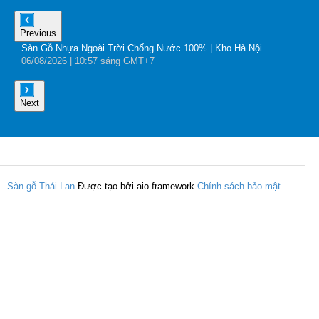
Previous
Sàn Gỗ Nhựa Ngoài Trời Chống Nước 100% | Kho Hà Nội
B
06
/08
/2026
| 10:57 sáng GMT+7
0
Next
Sàn gỗ Thái Lan
Được tạo bởi aio framework
Chính sách bảo mật