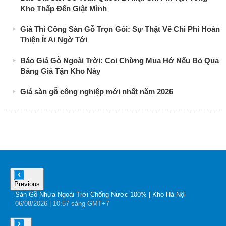
Kho Thấp Đến Giật Mình
Giá Thi Công Sàn Gỗ Trọn Gói: Sự Thật Về Chi Phí Hoàn
Thiện Ít Ai Ngờ Tới
Báo Giá Gỗ Ngoài Trời: Coi Chừng Mua Hớ Nếu Bỏ Qua
Bảng Giá Tận Kho Này
Giá sàn gỗ công nghiệp mới nhất năm 2026
Previous
Sàn Gỗ Nhựa Ngoài Trời Chống Nước 100% | Kho Hà Nội
B
06
/08
/2026
| 10:57 sáng GMT+7
0