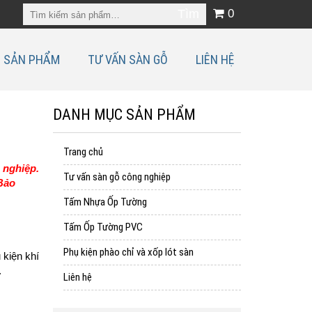
0
SẢN PHẨM
TƯ VẤN SÀN GỖ
LIÊN HỆ
DANH MỤC SẢN PHẨM
Trang chủ
g nghiệp.
Tư vấn sàn gỗ công nghiệp
 Bảo
Tấm Nhựa Ốp Tường
Tấm Ốp Tường PVC
Phụ kiện phào chỉ và xốp lót sàn
 kiện khí
.
Liên hệ