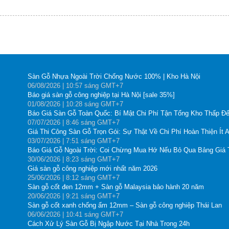
Sàn Gỗ Nhựa Ngoài Trời Chống Nước 100% | Kho Hà Nội
06
/08
/2026
| 10:57 sáng GMT+7
Báo giá sàn gỗ công nghiệp tại Hà Nội [sale 35%]
01
/08
/2026
| 10:28 sáng GMT+7
Báo Giá Sàn Gỗ Toàn Quốc: Bí Mật Chi Phí Tận Tổng Kho Thấp Đế
07
/07
/2026
| 8:46 sáng GMT+7
Giá Thi Công Sàn Gỗ Trọn Gói: Sự Thật Về Chi Phí Hoàn Thiện Ít 
03
/07
/2026
| 7:51 sáng GMT+7
Báo Giá Gỗ Ngoài Trời: Coi Chừng Mua Hớ Nếu Bỏ Qua Bảng Giá
30
/06
/2026
| 8:23 sáng GMT+7
Giá sàn gỗ công nghiệp mới nhất năm 2026
25
/06
/2026
| 8:12 sáng GMT+7
Sàn gỗ cốt đen 12mm + Sàn gỗ Malaysia bảo hành 20 năm
20
/06
/2026
| 9:21 sáng GMT+7
Sàn gỗ cốt xanh chống ẩm 12mm – Sàn gỗ công nghiệp Thái Lan
06
/06
/2026
| 10:41 sáng GMT+7
Cách Xử Lý Sàn Gỗ Bị Ngập Nước Tại Nhà Trong 24h