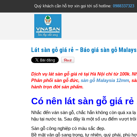
Quý khách cần hỗ trợ xin gọi tới số hotline:
0988337323
Lát sàn gỗ giá rẻ – Báo giá sàn gỗ Malay
Dịch vụ lát sàn gỗ giá rẻ tại Hà Nội chỉ từ 100k. 
Phân phối sàn gỗ đức,
sàn gỗ Malaysia 12mm
, s
hành trọn đời sản phẩm.
Có nên lát sàn gỗ giá rẻ
Nhắc đến ván sàn gỗ, chắc hẳn không còn quá xa lạ đố
hậu tại nước ta. Sau đây là một số ưu điểm vượt trô
Sàn gỗ công nghiệp có màu sắc đẹp.
Bề mặt vân gỗ sang trọng, tự nhiên, quý phái, phù 