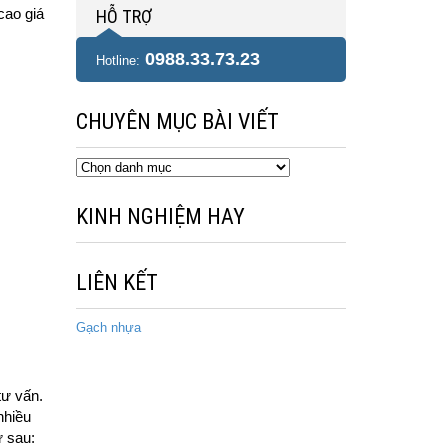
cao giá
HỖ TRỢ
0988.33.73.23
Hotline:
CHUYÊN MỤC BÀI VIẾT
Chuyên
mục
bài
KINH NGHIỆM HAY
viết
LIÊN KẾT
Gạch nhựa
tư vấn.
nhiều
ư sau: