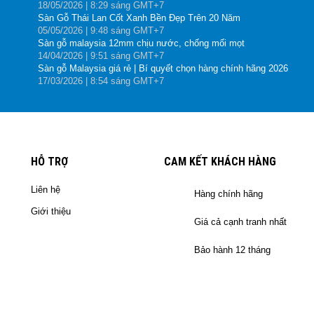
18
/05
/2026
| 8:29 sáng GMT+7
Sàn Gỗ Thái Lan Cốt Xanh Bền Đẹp Trên 20 Năm
05
/05
/2026
| 9:48 sáng GMT+7
Sàn gỗ malaysia 12mm chịu nước, chống mối mọt
14
/04
/2026
| 9:51 sáng GMT+7
Sàn gỗ Malaysia giá rẻ | Bí quyết chọn hàng chính hãng 2026
17
/03
/2026
| 8:54 sáng GMT+7
HỖ TRỢ
CAM KẾT KHÁCH HÀNG
Liên hệ
Hàng chính hãng
Giới thiệu
Giá cả cạnh tranh nhất
Bảo hành 12 tháng