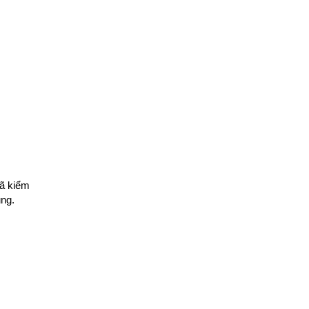
đã kiểm
ụng.