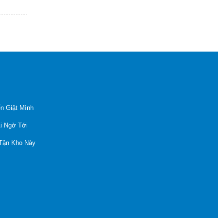
n Giật Mình
Ai Ngờ Tới
 Tận Kho Này