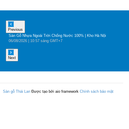
Previous
Sàn Gỗ Nhựa Ngoài Trời Chống Nước 100% | Kho Hà Nội
B
06
/08
/2026
| 10:57 sáng GMT+7
0
Next
Sàn gỗ Thái Lan
Được tạo bởi aio framework
Chính sách bảo mật