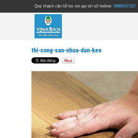
Quý khách cần hỗ trợ xin gọi tới số hotline:
0988337323
thi-cong-san-nhua-dan-keo