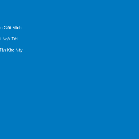
n Giật Mình
Ai Ngờ Tới
 Tận Kho Này