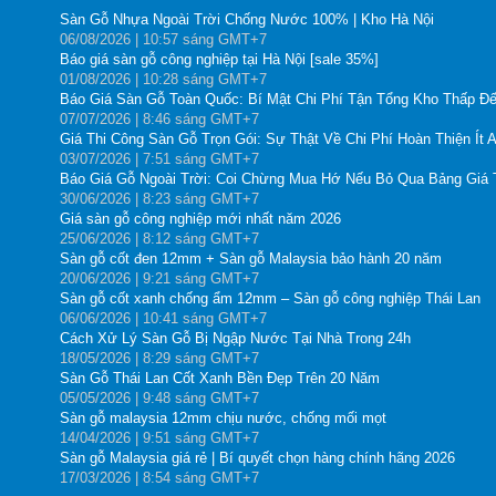
Sàn Gỗ Nhựa Ngoài Trời Chống Nước 100% | Kho Hà Nội
06
/08
/2026
| 10:57 sáng GMT+7
Báo giá sàn gỗ công nghiệp tại Hà Nội [sale 35%]
01
/08
/2026
| 10:28 sáng GMT+7
Báo Giá Sàn Gỗ Toàn Quốc: Bí Mật Chi Phí Tận Tổng Kho Thấp Đế
07
/07
/2026
| 8:46 sáng GMT+7
Giá Thi Công Sàn Gỗ Trọn Gói: Sự Thật Về Chi Phí Hoàn Thiện Ít 
03
/07
/2026
| 7:51 sáng GMT+7
Báo Giá Gỗ Ngoài Trời: Coi Chừng Mua Hớ Nếu Bỏ Qua Bảng Giá
30
/06
/2026
| 8:23 sáng GMT+7
Giá sàn gỗ công nghiệp mới nhất năm 2026
25
/06
/2026
| 8:12 sáng GMT+7
Sàn gỗ cốt đen 12mm + Sàn gỗ Malaysia bảo hành 20 năm
20
/06
/2026
| 9:21 sáng GMT+7
Sàn gỗ cốt xanh chống ẩm 12mm – Sàn gỗ công nghiệp Thái Lan
06
/06
/2026
| 10:41 sáng GMT+7
Cách Xử Lý Sàn Gỗ Bị Ngập Nước Tại Nhà Trong 24h
18
/05
/2026
| 8:29 sáng GMT+7
Sàn Gỗ Thái Lan Cốt Xanh Bền Đẹp Trên 20 Năm
05
/05
/2026
| 9:48 sáng GMT+7
Sàn gỗ malaysia 12mm chịu nước, chống mối mọt
14
/04
/2026
| 9:51 sáng GMT+7
Sàn gỗ Malaysia giá rẻ | Bí quyết chọn hàng chính hãng 2026
17
/03
/2026
| 8:54 sáng GMT+7