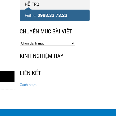
HỖ TRỢ
0988.33.73.23
Hotline:
CHUYÊN MỤC BÀI VIẾT
Chuyên
mục
bài
KINH NGHIỆM HAY
viết
LIÊN KẾT
Gạch nhựa