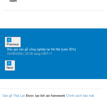
năm
Previous
Báo giá sàn gỗ công nghiệp tại Hà Nội [sale 35%]
B
01
/08
/2026
| 10:28 sáng GMT+7
Đ
0
Next
Sàn gỗ Thái Lan
Được tạo bởi aio framework
Chính sách bảo mật