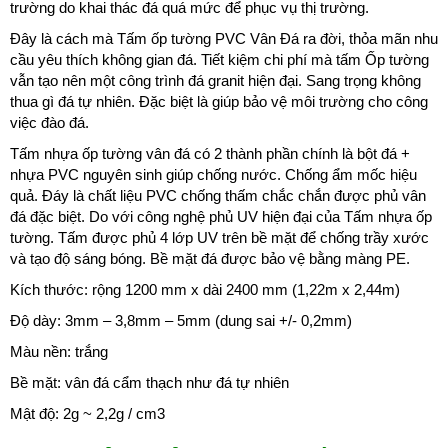
trường do khai thác đá quá mức để phục vụ thị trường.
Đây là cách mà Tấm ốp tường PVC Vân Đá ra đời, thỏa mãn nhu
cầu yêu thích không gian đá. Tiết kiệm chi phí mà tấm Ốp tường
vẫn tạo nên một công trình đá granit hiện đại. Sang trọng không
thua gì đá tự nhiên. Đặc biệt là giúp bảo vệ môi trường cho công
việc đào đá.
Tấm nhựa ốp tường vân đá có 2 thành phần chính là bột đá +
nhựa PVC nguyên sinh giúp chống nước. Chống ẩm mốc hiệu
quả. Đáy là chất liệu PVC chống thấm chắc chắn được phủ vân
đá đặc biệt. Do với công nghệ phủ UV hiện đại của Tấm nhựa ốp
tường. Tấm được phủ 4 lớp UV trên bề mặt để chống trầy xước
và tạo độ sáng bóng. Bề mặt đá được bảo vệ bằng màng PE.
Kích thước: rộng 1200 mm x dài 2400 mm (1,22m x 2,44m)
Độ dày: 3mm – 3,8mm – 5mm (dung sai +/- 0,2mm)
Màu nền: trắng
Bề mặt: vân đá cẩm thạch như đá tự nhiên
Mật độ: 2g ~ 2,2g / cm3