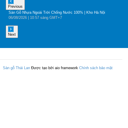
Previous
Sàn Gỗ Nhựa Ngoài Trời Chống Nước 100% | Kho Hà Nội
B
06
/08
/2026
| 10:57 sáng GMT+7
0
Next
Sàn gỗ Thái Lan
Được tạo bởi aio framework
Chính sách bảo mật