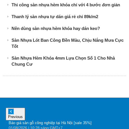
Thi công sàn nhựa hèm khóa chỉ với 4 bước đơn giản
Thanh lý sàn nhựa tự dán giá rẻ chỉ 89k/m2
Nên dùng sàn nhựa hèm khóa hay dán keo?
Sàn Nhựa Lót Ban Công Bền Màu, Chịu Nắng Mưa Cực
Tốt
Sàn Nhựa Hèm Khóa 4mm Lựa Chọn Số 1 Cho Nhà
Chung Cư
Previous
Báo giá sàn gỗ công nghiệp tại Hà Nội [sale 35%]
B
01
/08
/2026
| 10:28 sáng GMT+7
Đ