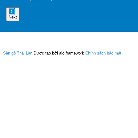
0
Next
Sàn gỗ Thái Lan
Được tạo bởi aio framework
Chính sách bảo mật