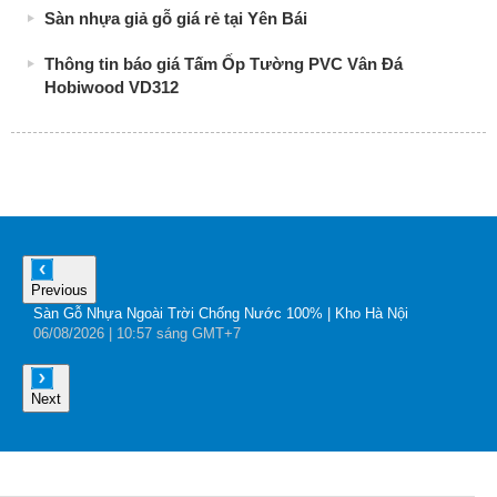
Sàn nhựa giả gỗ giá rẻ tại Yên Bái
Thông tin báo giá Tấm Ốp Tường PVC Vân Đá
Hobiwood VD312
Previous
Sàn Gỗ Nhựa Ngoài Trời Chống Nước 100% | Kho Hà Nội
B
06
/08
/2026
| 10:57 sáng GMT+7
0
Next