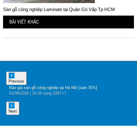
Sàn gỗ công nghiệp Laminate tại Quận Gò Vấp Tp HCM
BÀI VIẾT KHÁC
Previous
Báo giá sàn gỗ công nghiệp tại Hà Nội [sale 35%]
B
01
/08
/2026
| 10:28 sáng GMT+7
Đ
0
Next