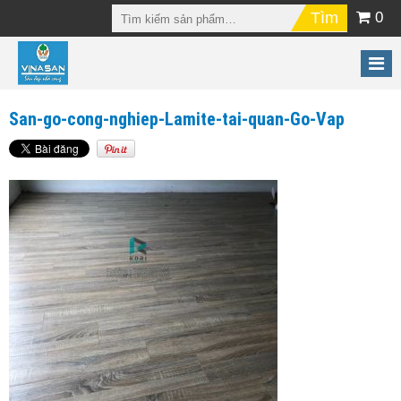
0
San-go-cong-nghiep-Lamite-tai-quan-Go-Vap