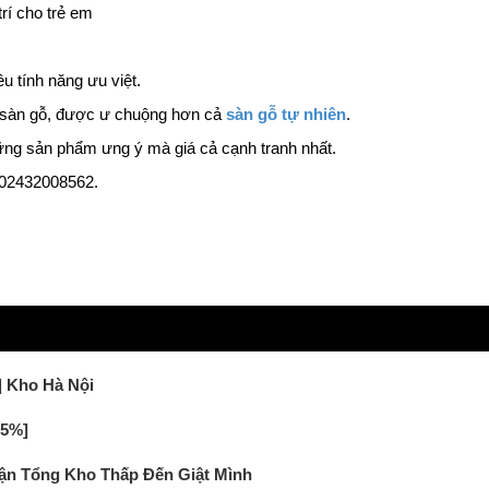
trí cho trẻ em
ều tính năng ưu việt.
g sàn gỗ, được ư chuộng hơn cả
sàn gỗ tự nhiên
.
hững sản phẩm ưng ý mà giá cả cạnh tranh nhất.
 02432008562.
 Kho Hà Nội
35%]
Tận Tổng Kho Thấp Đến Giật Mình