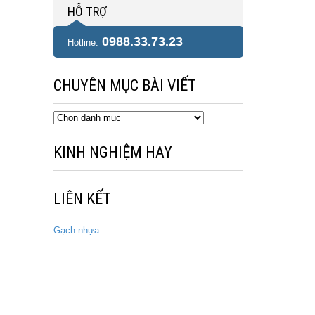
HỖ TRỢ
0988.33.73.23
Hotline:
CHUYÊN MỤC BÀI VIẾT
Chuyên
mục
bài
KINH NGHIỆM HAY
viết
LIÊN KẾT
Gạch nhựa