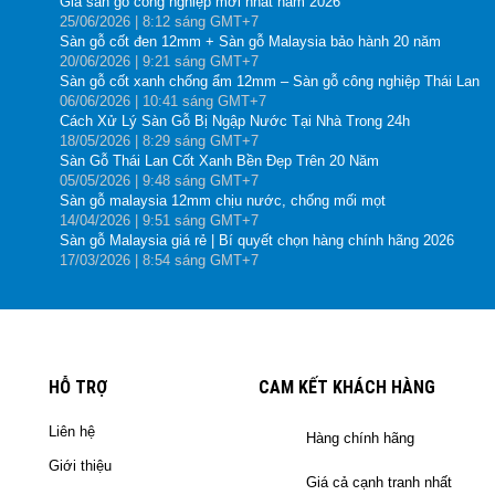
Giá sàn gỗ công nghiệp mới nhất năm 2026
25
/06
/2026
| 8:12 sáng GMT+7
Sàn gỗ cốt đen 12mm + Sàn gỗ Malaysia bảo hành 20 năm
20
/06
/2026
| 9:21 sáng GMT+7
Sàn gỗ cốt xanh chống ẩm 12mm – Sàn gỗ công nghiệp Thái Lan
06
/06
/2026
| 10:41 sáng GMT+7
Cách Xử Lý Sàn Gỗ Bị Ngập Nước Tại Nhà Trong 24h
18
/05
/2026
| 8:29 sáng GMT+7
Sàn Gỗ Thái Lan Cốt Xanh Bền Đẹp Trên 20 Năm
05
/05
/2026
| 9:48 sáng GMT+7
Sàn gỗ malaysia 12mm chịu nước, chống mối mọt
14
/04
/2026
| 9:51 sáng GMT+7
Sàn gỗ Malaysia giá rẻ | Bí quyết chọn hàng chính hãng 2026
17
/03
/2026
| 8:54 sáng GMT+7
HỖ TRỢ
CAM KẾT KHÁCH HÀNG
Liên hệ
Hàng chính hãng
Giới thiệu
Giá cả cạnh tranh nhất