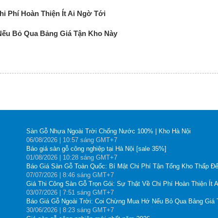
i Phí Hoàn Thiện Ít Ai Ngờ Tới
Nếu Bỏ Qua Bảng Giá Tận Kho Này
Sàn Gỗ Nhựa Ngoài Trời Chống Nước 100% | Kho Hà Nội
06
/08
/2026
| 10:57 sáng GMT+7
Báo giá sàn gỗ công nghiệp tại Hà Nội [sale 35%]
01
/08
/2026
| 10:28 sáng GMT+7
Báo Giá Sàn Gỗ Toàn Quốc: Bí Mật Chi Phí Tận Tổng Kho Thấp Đế
07
/07
/2026
| 8:46 sáng GMT+7
Giá Thi Công Sàn Gỗ Trọn Gói: Sự Thật Về Chi Phí Hoàn Thiện Ít 
03
/07
/2026
| 7:51 sáng GMT+7
Báo Giá Gỗ Ngoài Trời: Coi Chừng Mua Hớ Nếu Bỏ Qua Bảng Giá
30
/06
/2026
| 8:23 sáng GMT+7