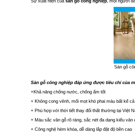
Sự xuất hiện của
sàn gỗ công nghiệp
, mọi người d
Sàn gỗ cô
Sàn gỗ công nghiệp đáp ứng được tiêu chí của m
+Khả năng chống nước, chống ẩm tốt
+ Không cong vênh, mối mọt khó phai màu bất kể cả 
+ Phù hợp với thời tiết thay đổi thất thường tại Việt 
+ Màu sắc vân gỗ rõ ràng, sắc nét đa dạng kiểu vân
+ Công nghệ hèm khóa, dễ dàng lắp đặt độ bền cao