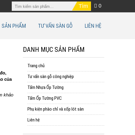
0
SẢN PHẨM
TƯ VẤN SÀN GỖ
LIÊN HỆ
DANH MỤC SẢN PHẨM
Trang chủ
 đo,
Tư vấn sàn gỗ công nghiệp
ao của
Tấm Nhựa Ốp Tường
am khảo
Tấm Ốp Tường PVC
Phụ kiện phào chỉ và xốp lót sàn
Liên hệ