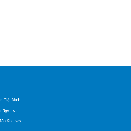
n Giật Mình
Ai Ngờ Tới
 Tận Kho Này