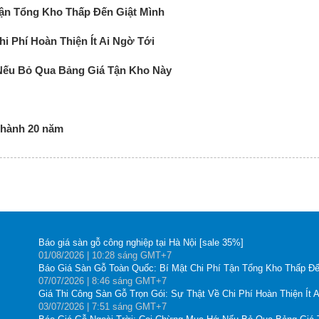
Tận Tổng Kho Thấp Đến Giật Mình
i Phí Hoàn Thiện Ít Ai Ngờ Tới
Nếu Bỏ Qua Bảng Giá Tận Kho Này
 hành 20 năm
Báo giá sàn gỗ công nghiệp tại Hà Nội [sale 35%]
01
/08
/2026
| 10:28 sáng GMT+7
Báo Giá Sàn Gỗ Toàn Quốc: Bí Mật Chi Phí Tận Tổng Kho Thấp Đế
07
/07
/2026
| 8:46 sáng GMT+7
Giá Thi Công Sàn Gỗ Trọn Gói: Sự Thật Về Chi Phí Hoàn Thiện Ít 
03
/07
/2026
| 7:51 sáng GMT+7