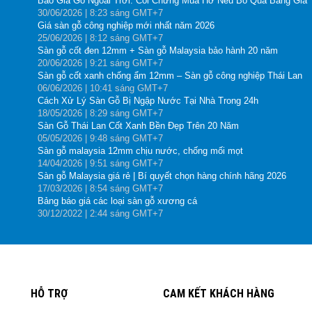
Báo Giá Gỗ Ngoài Trời: Coi Chừng Mua Hớ Nếu Bỏ Qua Bảng Giá
30
/06
/2026
| 8:23 sáng GMT+7
Giá sàn gỗ công nghiệp mới nhất năm 2026
25
/06
/2026
| 8:12 sáng GMT+7
Sàn gỗ cốt đen 12mm + Sàn gỗ Malaysia bảo hành 20 năm
20
/06
/2026
| 9:21 sáng GMT+7
Sàn gỗ cốt xanh chống ẩm 12mm – Sàn gỗ công nghiệp Thái Lan
06
/06
/2026
| 10:41 sáng GMT+7
Cách Xử Lý Sàn Gỗ Bị Ngập Nước Tại Nhà Trong 24h
18
/05
/2026
| 8:29 sáng GMT+7
Sàn Gỗ Thái Lan Cốt Xanh Bền Đẹp Trên 20 Năm
05
/05
/2026
| 9:48 sáng GMT+7
Sàn gỗ malaysia 12mm chịu nước, chống mối mọt
14
/04
/2026
| 9:51 sáng GMT+7
Sàn gỗ Malaysia giá rẻ | Bí quyết chọn hàng chính hãng 2026
17
/03
/2026
| 8:54 sáng GMT+7
Bảng báo giá các loại sàn gỗ xương cá
30
/12
/2022
| 2:44 sáng GMT+7
HỖ TRỢ
CAM KẾT KHÁCH HÀNG