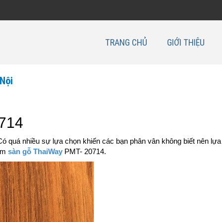
TRANG CHỦ
GIỚI THIỆU
 Nội
714
 Có quá nhiều sự lựa chọn khiến các bạn phân vân không biết nên lự
hẩm
sàn gỗ ThaiWay
PMT- 20714.