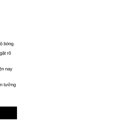
ộ bóng.
gặt rõ
iện nay
tin tưởng