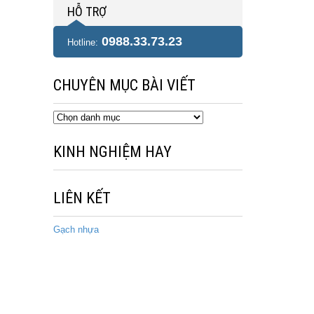
HỖ TRỢ
0988.33.73.23
Hotline:
CHUYÊN MỤC BÀI VIẾT
Chuyên
mục
bài
KINH NGHIỆM HAY
viết
LIÊN KẾT
Gạch nhựa