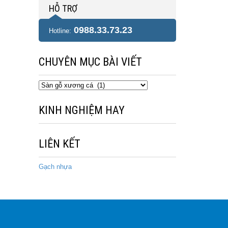
HỖ TRỢ
0988.33.73.23
Hotline:
CHUYÊN MỤC BÀI VIẾT
Chuyên
mục
bài
KINH NGHIỆM HAY
viết
LIÊN KẾT
Gạch nhựa