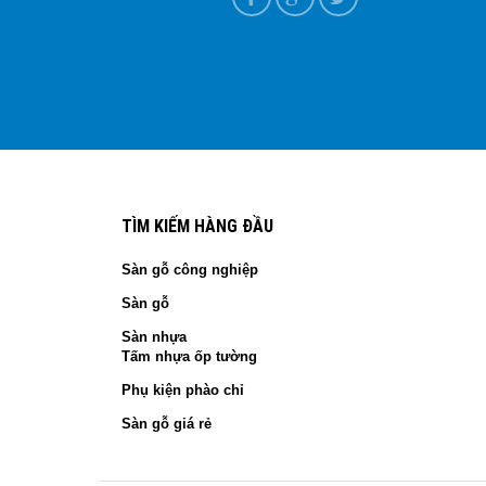
í quyết chọn hàng chính hãng 2026
T+7
TÌM KIẾM HÀNG ĐẦU
Sàn gỗ công nghiệp
Sàn gỗ
Sàn nhựa
Tấm nhựa ốp tường
Phụ kiện phào chỉ
Sàn gỗ giá rẻ