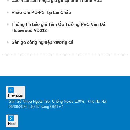
Các mẫu sàn nhựa giả gỗ tại tỉnh Thanh Hóa
Phào Chỉ PU-PS Tại Lai Châu
Thông tin báo giá Tấm Ốp Tường PVC Vân Đá
Hobiwood VD312
Sàn gỗ công nghiệp xương cá
Previous
Sàn Gỗ Nhựa Ngoài Trời Chống Nước 100% | Kho Hà Nội
B
06
/08
/2026
| 10:57 sáng GMT+7
0
Next