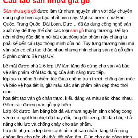
Cấu tạo sàn nhựa giả gỗ
Sàn nhựa giả gỗ
được làm từ nhựa nguyên sinh với dây chuyền
công nghệ hiện đại bậc nhất hiện nay. Một số nước như Hàn
Quốc, Trung Quốc, Đài Loan, Đức… đã áp dụng công nghệ sản
xuất này để thay thế dần các loại
sàn gỗ
thông thường. Để tạo
nên những đặc điểm nổi bật của dòng sản phẩm này chúng ta
phải kể đến cấu tạo thông minh của nó. Tùy từng thương hiệu mà
ván sàn có cấu tạo khác nhau nhưng nhìn chung sàn giả gỗ gồm
5 phần chính: Bề mặt UV:
bề mặt được phủ 2-6 lớp UV làm tăng độ cứng cho sàn và bảo
vệ sản phẩm khỏi tác dụng của ánh nắng trực tiếp,
lớp sơn chống ô nhiễm tốt: Giúp chống trơn trượt, chống ẩm mốc
và bảo vệ họa tiết in, giữ màu sắc sản phẩm bền đẹp theo thời
gian.
họa tiết: tạo vân gỗ chân thực, kiểu dáng và màu sắc khác nhau,
Gồm các đường vân gỗ quý hiếm
Lớp lõi: được làm bằng bột đá và nhựa nguyên sinh chống cong
vênh co ngót khi nhiệt độ thay đổi, tăng độ cứng, độ đàn hồi, khả
năng chịu lực và chống cháy cho sản phẩm.
Lớp đế nhựa: là lớp bên cạnh bề mặt sàn nhằm tăng khả năng
chống ẩm cho nền khi thời tiết nồm ẩm. Giúp cho các công trình