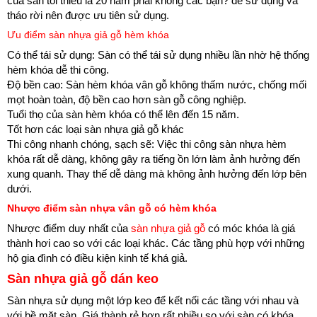
của sàn tối thiểu là 20 năm phải không các bạn? dễ sử dụng và
tháo rời nên được ưu tiên sử dụng.
Ưu điểm sàn nhựa giả gỗ hèm khóa
Có thể tái sử dụng: Sàn có thể tái sử dụng nhiều lần nhờ hệ thống
hèm khóa dễ thi công.
Độ bền cao: Sàn hèm khóa vân gỗ không thấm nước, chống mối
mọt hoàn toàn, độ bền cao hơn sàn gỗ công nghiệp.
Tuổi thọ của sàn hèm khóa có thể lên đến 15 năm.
Tốt hơn các loại sàn nhựa giả gỗ khác
Thi công nhanh chóng, sạch sẽ: Việc thi công sàn nhựa hèm
khóa rất dễ dàng, không gây ra tiếng ồn lớn làm ảnh hưởng đến
xung quanh. Thay thế dễ dàng mà không ảnh hưởng đến lớp bên
dưới.
Nhược điểm sàn nhựa vân gỗ có hèm khóa
Nhược điểm duy nhất của
sàn nhựa giả gỗ
có móc khóa là giá
thành hơi cao so với các loại khác. Các tầng phù hợp với những
hộ gia đình có điều kiện kinh tế khá giả.
Sàn nhựa giả gỗ dán keo
Sàn nhựa sử dụng một lớp keo để kết nối các tầng với nhau và
với bề mặt sàn. Giá thành rẻ hơn rất nhiều so với sàn có khóa