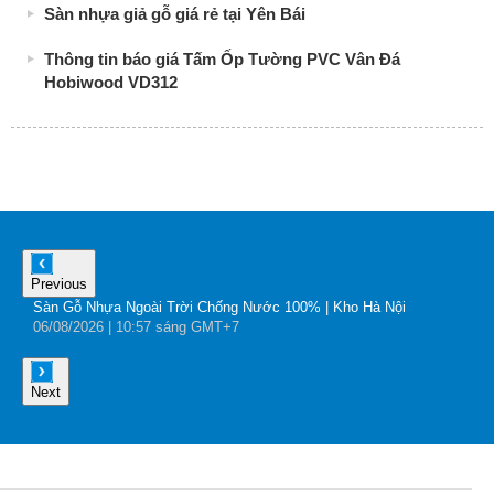
Sàn nhựa giả gỗ giá rẻ tại Yên Bái
Thông tin báo giá Tấm Ốp Tường PVC Vân Đá
Hobiwood VD312
Previous
Sàn Gỗ Nhựa Ngoài Trời Chống Nước 100% | Kho Hà Nội
B
06
/08
/2026
| 10:57 sáng GMT+7
0
Next