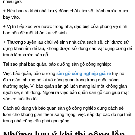
nhiều giờ.
+ Nếu bạn ra khỏi nhà lưu ý đóng chặt cửa sổ, tránh nước mưa
bay vào.
+ Vị trí tiếp xúc với nước trong nhà, đặc biệt cửa phòng vệ sinh
bạn nên để một khăn lau vệ sinh.
+ Thường xuyên lau chùi vệ sinh nhà cửa sạch sẽ, chỉ được sử
dụng khăn ẩm để lau, không được sử dụng các vật dụng cứng để
tránh làm xước sàn gỗ.
Tại sao phải bảo quản, bảo dưỡng sàn gỗ công nghiệp:
Việc bảo quản, bảo dưỡng
sàn gỗ công nghiệp giá rẻ
tuy nó
đơn giản, nhưng nó lại vô cùng quan trọng trong cuộc sống
thường ngày. Vì bảo quản sàn gỗ luôn mang lại một không gian
sạch sẽ, sinh động. Ngoài ra việc bảo quản sàn gỗ còn giúp mặt
sàn có tuổi thọ tốt.
Cách sử dụng và bảo quản sàn gỗ công nghiệp đúng cách sẽ
luôn cho không gian thêm sang trọng, việc sắp đặt các đồ nội thất
trong nhà cũng cần phải gọn gàng.
Những lưu ý khi thi công lắp