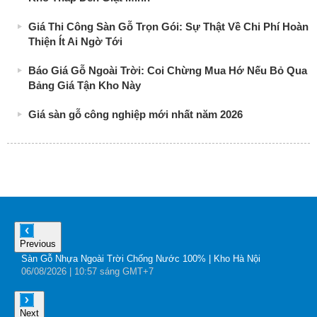
Giá Thi Công Sàn Gỗ Trọn Gói: Sự Thật Về Chi Phí Hoàn
Thiện Ít Ai Ngờ Tới
Báo Giá Gỗ Ngoài Trời: Coi Chừng Mua Hớ Nếu Bỏ Qua
Bảng Giá Tận Kho Này
Giá sàn gỗ công nghiệp mới nhất năm 2026
Previous
Sàn Gỗ Nhựa Ngoài Trời Chống Nước 100% | Kho Hà Nội
B
06
/08
/2026
| 10:57 sáng GMT+7
0
Next