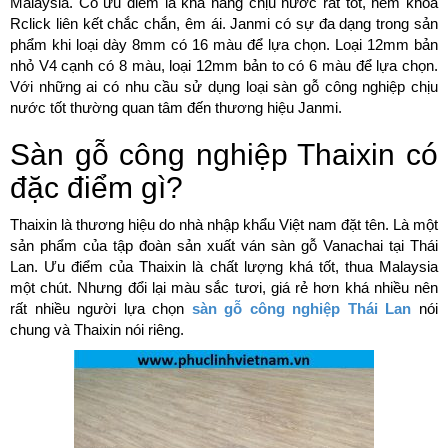
Malaysia. Có ưu điểm là khả năng chịu nước rất tốt, hèm khóa
Rclick liên kết chắc chắn, êm ái. Janmi có sự đa dạng trong sản
phẩm khi loại dày 8mm có 16 màu để lựa chọn. Loại 12mm bản
nhỏ V4 cạnh có 8 màu, loại 12mm bản to có 6 màu để lựa chọn.
Với những ai có nhu cầu sử dụng loại sàn gỗ công nghiệp chịu
nước tốt thường quan tâm đến thương hiệu Janmi.
Sàn gỗ công nghiệp Thaixin có
đặc điểm gì?
Thaixin là thương hiệu do nhà nhập khẩu Việt nam đặt tên. Là một
sản phẩm của tập đoàn sản xuất ván sàn gỗ Vanachai tại Thái
Lan. Ưu điểm của Thaixin là chất lượng khá tốt, thua Malaysia
một chút. Nhưng đổi lại màu sắc tươi, giá rẻ hơn khá nhiều nên
rất nhiều người lựa chọn
sàn gỗ công nghiệp Thái Lan
nói
chung và Thaixin nói riêng.