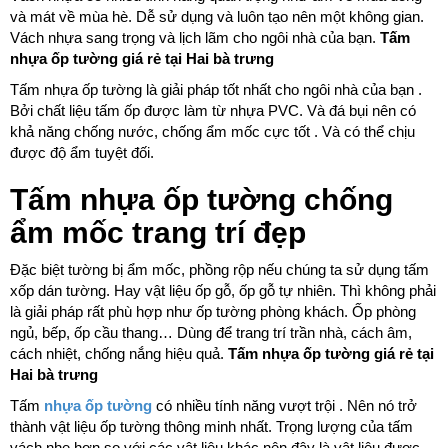
và mát về mùa hè. Dễ sử dụng và luôn tạo nên một không gian.
Vách nhựa sang trọng và lịch lãm cho ngôi nhà của bạn.
Tấm
nhựa ốp tường giá rẻ tại Hai bà trưng
Tấm nhựa ốp tường là giải pháp tốt nhất cho ngôi nhà của bạn .
Bởi chất liệu tấm ốp được làm từ nhựa PVC. Và đá bụi nên có
khả năng chống nước, chống ẩm mốc cực tốt . Và có thể chịu
được độ ẩm tuyệt đối.
Tấm nhựa ốp tường chống
ẩm mốc trang trí đẹp
Đặc biệt tường bị ẩm mốc, phồng rộp nếu chúng ta sử dụng tấm
xốp dán tường. Hay vật liệu ốp gỗ, ốp gỗ tự nhiên. Thì không phải
là giải pháp rất phù hợp như ốp tường phòng khách. Ốp phòng
ngủ, bếp, ốp cầu thang… Dùng để trang trí trần nhà, cách âm,
cách nhiệt, chống nắng hiệu quả.
Tấm nhựa ốp tường giá rẻ tại
Hai bà trưng
Tấm
nhựa ốp tường
có nhiều tính năng vượt trội . Nên nó trở
thành vật liệu ốp tường thông minh nhất. Trọng lượng của tấm
vách nhẹ hơn so với các vật liệu khác nên đây là vật liệu được