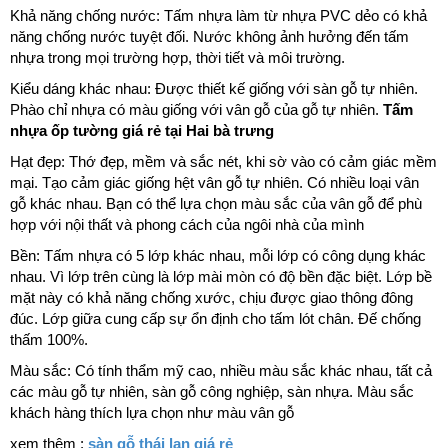
Khả năng chống nước: Tấm nhựa làm từ nhựa PVC dẻo có khả
năng chống nước tuyệt đối. Nước không ảnh hưởng đến tấm
nhựa trong mọi trường hợp, thời tiết và môi trường.
Kiểu dáng khác nhau: Được thiết kế giống với sàn gỗ tự nhiên.
Phào chỉ nhựa có màu giống với vân gỗ của gỗ tự nhiên.
Tấm
nhựa ốp tường giá rẻ tại Hai bà trưng
Hạt đẹp: Thớ đẹp, mềm và sắc nét, khi sờ vào có cảm giác mềm
mại. Tạo cảm giác giống hệt vân gỗ tự nhiên. Có nhiều loại vân
gỗ khác nhau. Bạn có thể lựa chọn màu sắc của vân gỗ để phù
hợp với nội thất và phong cách của ngôi nhà của mình
Bền: Tấm nhựa có 5 lớp khác nhau, mỗi lớp có công dụng khác
nhau. Vì lớp trên cùng là lớp mài mòn có độ bền đặc biệt. Lớp bề
mặt này có khả năng chống xước, chịu được giao thông đông
đúc. Lớp giữa cung cấp sự ổn định cho tấm lót chân. Đế chống
thấm 100%.
Màu sắc: Có tính thẩm mỹ cao, nhiều màu sắc khác nhau, tất cả
các màu gỗ tự nhiên, sàn gỗ công nghiệp, sàn nhựa. Màu sắc
khách hàng thích lựa chọn như màu vân gỗ
xem thêm :
sàn gỗ thái lan giá rẻ