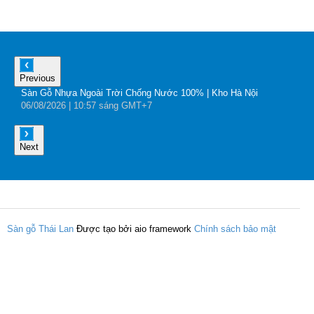
Previous
Sàn Gỗ Nhựa Ngoài Trời Chống Nước 100% | Kho Hà Nội
B
06
/08
/2026
| 10:57 sáng GMT+7
0
Next
Sàn gỗ Thái Lan
Được tạo bởi aio framework
Chính sách bảo mật