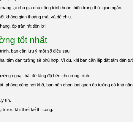
 mang lại cho gia chủ công trình hoàn thiện trong thời gian ngắn.
t không gian thoáng mát và dễ chịu.
ng, ốp trần rất tiện lợi
ờng tốt nhất
rình, bạn cần lưu ý một số điều sau:
hai tấm dán tường sẽ phù hợp. Ví dụ, khi bạn cần lắp đặt tấm dán t
ờng ngoại thất để tăng độ bền cho công trình.
mát, phòng xông hơi khô, bạn nên chọn loại gạch ốp tường có khả nă
y tín.
rước khi thiết kế thi công.