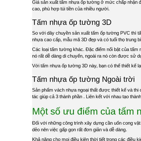
Giá sản xuất tấm nhựa ốp tường ở mức chấp nhận đ
cao, phù hợp túi tiền của nhiều người.
Tấm nhựa ốp tường 3D
So với dây chuyền sản xuất tấm ốp tường PVC thì tấ
nhựa cao cấp, mẫu mã 3D đẹp và có tuổi thọ trung b
Các loại tấm tường khác. Đặc điểm nổi bật của tấm nhự
nó rất dễ dàng di chuyển, ngoài ra nó còn được sử dụng
Với tấm nhựa ốp tường 3D này, bạn có thể thiết kế l
Tấm nhựa ốp tường Ngoài trời
Sản phẩm vách nhựa ngoại thất được thiết kế và thi 
tác giúp cả 3 thành phần . Liên kết với nhau tạo thà
Một số ưu điểm của tấm n
Đối với những công trình xây dựng cần uốn cong vật 
dẻo nên việc gấp gọn rất đơn giản và dễ dàng.
Khả năng cho mọi điều kiện thời tiết trong các điều k