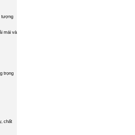
n tượng
ải mái và
g trọng
, chất