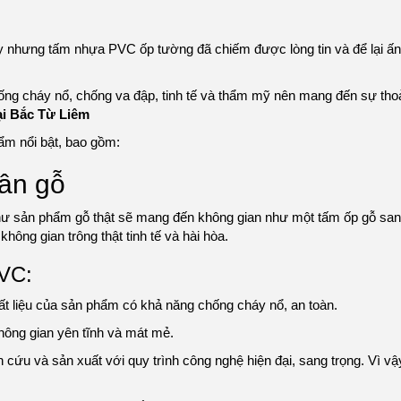
đây nhưng tấm nhựa PVC ốp tường đã chiếm được lòng tin và để lại ấ
ng cháy nổ, chống va đập, tinh tế và thẩm mỹ nên mang đến sự tho
i Bắc Từ Liêm
m nổi bật, bao gồm:
ân gỗ
hư sản phẩm gỗ thật sẽ mang đến không gian như một tấm ốp gỗ san
hông gian trông thật tinh tế và hài hòa.
VC:
t liệu của sản phẩm có khả năng chống cháy nổ, an toàn.
ông gian yên tĩnh và mát mẻ.
u và sản xuất với quy trình công nghệ hiện đại, sang trọng. Vì vậy