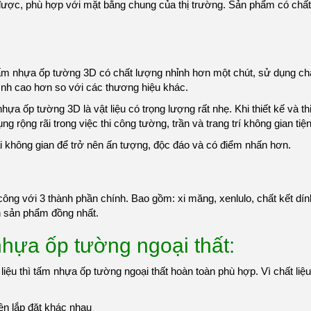
ược, phù hợp với mặt bằng chung của thị trường. Sản phẩm có chấ
m nhựa ốp tường 3D có chất lượng nhỉnh hơn một chút, sử dụng chấ
ình cao hơn so với các thương hiệu khác.
a ốp tường 3D là vật liệu có trọng lượng rất nhẹ. Khi thiết kế và th
 rộng rãi trong việc thi công tường, trần và trang trí không gian tiện
ại không gian để trở nên ấn tượng, độc đáo và có điểm nhấn hơn.
công với 3 thành phần chính. Bao gồm: xi măng, xenlulo, chất kết dí
nh sản phẩm đồng nhất.
hựa ốp tường ngoại thất:
liệu thì tấm nhựa ốp tường ngoại thất hoàn toàn phù hợp. Vì chất li
iện lắp đặt khác nhau