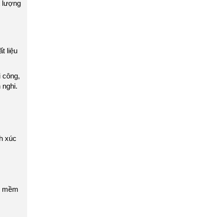
t lượng
t liệu
i công,
 nghi.
nh xúc
ệu mềm