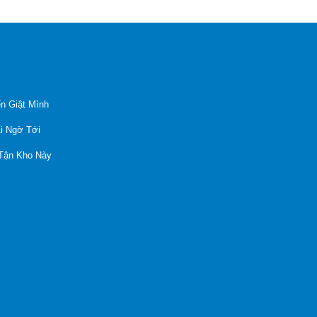
n Giật Mình
Ai Ngờ Tới
 Tận Kho Này