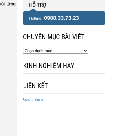
với từng
HỖ TRỢ
0988.33.73.23
Hotline:
CHUYÊN MỤC BÀI VIẾT
Chuyên
mục
bài
KINH NGHIỆM HAY
viết
LIÊN KẾT
Gạch nhựa