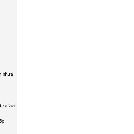
ấm nhựa
 kế với
ốp