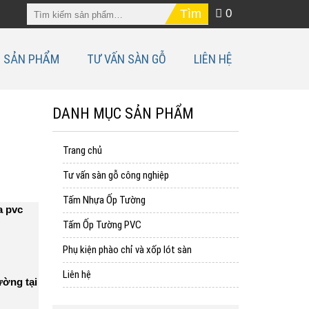
0
SẢN PHẨM
TƯ VẤN SÀN GỖ
LIÊN HỆ
DANH MỤC SẢN PHẨM
Trang chủ
Tư vấn sàn gỗ công nghiệp
Tấm Nhựa Ốp Tường
a pvc
Tấm Ốp Tường PVC
Phụ kiện phào chỉ và xốp lót sàn
Liên hệ
ờng tại