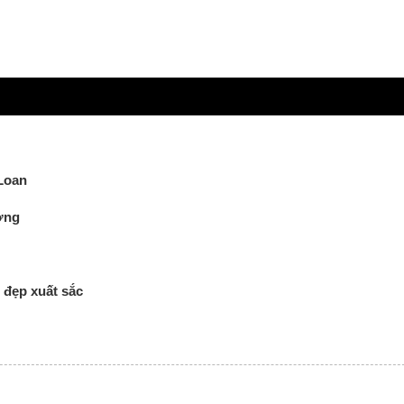
Loan
ường
đẹp xuất sắc