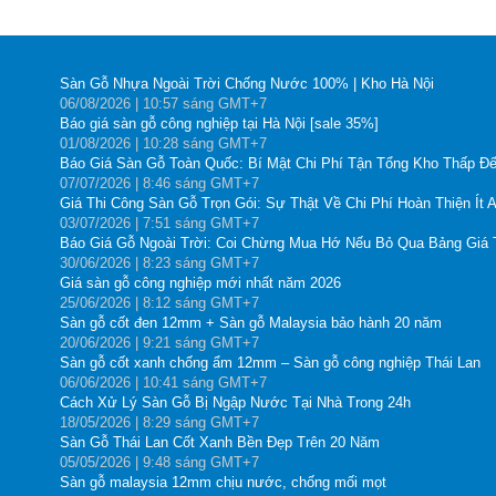
Sàn Gỗ Nhựa Ngoài Trời Chống Nước 100% | Kho Hà Nội
06
/08
/2026
| 10:57 sáng GMT+7
Báo giá sàn gỗ công nghiệp tại Hà Nội [sale 35%]
01
/08
/2026
| 10:28 sáng GMT+7
Báo Giá Sàn Gỗ Toàn Quốc: Bí Mật Chi Phí Tận Tổng Kho Thấp Đế
07
/07
/2026
| 8:46 sáng GMT+7
Giá Thi Công Sàn Gỗ Trọn Gói: Sự Thật Về Chi Phí Hoàn Thiện Ít 
03
/07
/2026
| 7:51 sáng GMT+7
Báo Giá Gỗ Ngoài Trời: Coi Chừng Mua Hớ Nếu Bỏ Qua Bảng Giá
30
/06
/2026
| 8:23 sáng GMT+7
Giá sàn gỗ công nghiệp mới nhất năm 2026
25
/06
/2026
| 8:12 sáng GMT+7
Sàn gỗ cốt đen 12mm + Sàn gỗ Malaysia bảo hành 20 năm
20
/06
/2026
| 9:21 sáng GMT+7
Sàn gỗ cốt xanh chống ẩm 12mm – Sàn gỗ công nghiệp Thái Lan
06
/06
/2026
| 10:41 sáng GMT+7
Cách Xử Lý Sàn Gỗ Bị Ngập Nước Tại Nhà Trong 24h
18
/05
/2026
| 8:29 sáng GMT+7
Sàn Gỗ Thái Lan Cốt Xanh Bền Đẹp Trên 20 Năm
05
/05
/2026
| 9:48 sáng GMT+7
Sàn gỗ malaysia 12mm chịu nước, chống mối mọt