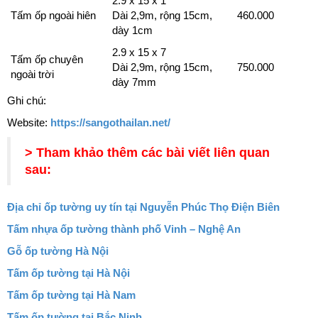
2.9 x 15 x 1
Tấm ốp ngoài hiên
Dài 2,9m, rộng 15cm,
460.000
dày 1cm
2.9 x 15 x 7
Tấm ốp chuyên
Dài 2,9m, rộng 15cm,
750.000
ngoài trời
dày 7mm
Ghi chú:
Website:
https://sangothailan.net/
> Tham khảo thêm các bài viết liên quan
sau:
Địa chỉ ốp tường uy tín tại Nguyễn Phúc Thọ Điện Biên
Tấm nhựa ốp tường thành phố Vinh – Nghệ An
Gỗ ốp tường Hà Nội
Tấm ốp tường tại Hà Nội
Tấm ốp tường tại Hà Nam
Tấm ốp tường tại Bắc Ninh