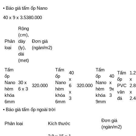
• Báo giá tấm ốp Nano
40 x 9 x 3.5380.000
Rộng
(cm),
Phân
dày
Đơn giá
loại
(ly),
(ngàn/m2)
dài
(met)
Tấm
Tấm
Tấm
40
Tấm
1.2
ốp
ốp
ốp
40
x
ốp
x
Nano
30 x
Nano
Nano
x
320.000
6
320.000
PVC
2.8
hèm
6 x 3
hèm
hèm
9x
x
vân
x
khóa
khóa
khóa
3
3
đá
2.4
6mm
6mm
9mm
• Báo giá tấm ốp ngoài trời
Đơn giá
Phân loại
Kích thước
(ngàn/m2)