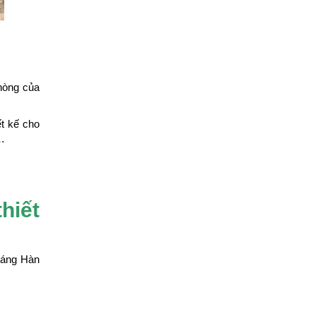
hòng của
t kế cho
 …
hiết
 dáng Hàn