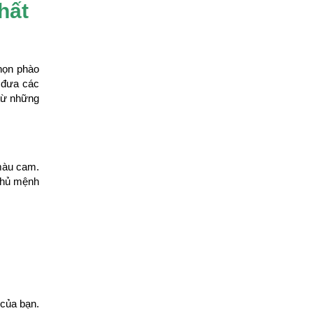
hất
họn phào
i đưa các
 từ những
màu cam.
 chủ mệnh
 của bạn.