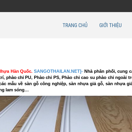
TRANG CHỦ
GIỚI THIỆU
Nhựa Hàn Quốc.
SANGOTHAILAN.NET
]-
Nhà phân phối, cung c
rí, phào chỉ PU, Phào chỉ PS, Phào chỉ cao su phào chỉ ngoài tr
 các mẫu về sàn gỗ công nghiệp, sàn nhựa giả gỗ, sàn nhựa giá
ờng lam sóng…