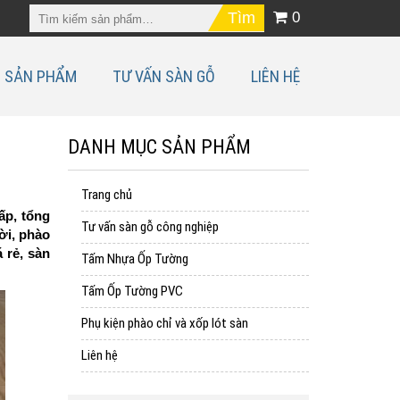
0
SẢN PHẨM
TƯ VẤN SÀN GỖ
LIÊN HỆ
DANH MỤC SẢN PHẨM
Trang chủ
ấp, tổng
Tư vấn sàn gỗ công nghiệp
ời, phào
 rẻ, sàn
Tấm Nhựa Ốp Tường
Tấm Ốp Tường PVC
Phụ kiện phào chỉ và xốp lót sàn
Liên hệ