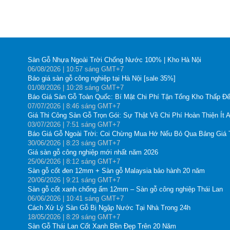
Sàn Gỗ Nhựa Ngoài Trời Chống Nước 100% | Kho Hà Nội
06
/08
/2026
| 10:57 sáng GMT+7
Báo giá sàn gỗ công nghiệp tại Hà Nội [sale 35%]
01
/08
/2026
| 10:28 sáng GMT+7
Báo Giá Sàn Gỗ Toàn Quốc: Bí Mật Chi Phí Tận Tổng Kho Thấp Đế
07
/07
/2026
| 8:46 sáng GMT+7
Giá Thi Công Sàn Gỗ Trọn Gói: Sự Thật Về Chi Phí Hoàn Thiện Ít 
03
/07
/2026
| 7:51 sáng GMT+7
Báo Giá Gỗ Ngoài Trời: Coi Chừng Mua Hớ Nếu Bỏ Qua Bảng Giá
30
/06
/2026
| 8:23 sáng GMT+7
Giá sàn gỗ công nghiệp mới nhất năm 2026
25
/06
/2026
| 8:12 sáng GMT+7
Sàn gỗ cốt đen 12mm + Sàn gỗ Malaysia bảo hành 20 năm
20
/06
/2026
| 9:21 sáng GMT+7
Sàn gỗ cốt xanh chống ẩm 12mm – Sàn gỗ công nghiệp Thái Lan
06
/06
/2026
| 10:41 sáng GMT+7
Cách Xử Lý Sàn Gỗ Bị Ngập Nước Tại Nhà Trong 24h
18
/05
/2026
| 8:29 sáng GMT+7
Sàn Gỗ Thái Lan Cốt Xanh Bền Đẹp Trên 20 Năm