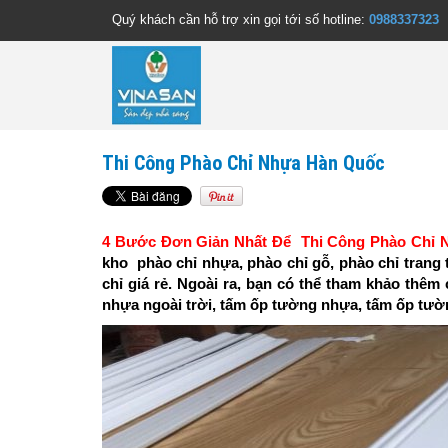
Quý khách cần hỗ trợ xin gọi tới số hotline:
0988337323
Thi Công Phào Chỉ Nhựa Hàn Quốc
4 Bước Đơn Giản Nhất Để Thi Công Phào Chỉ 
kho phào chỉ nhựa, phào chỉ gỗ, phào chỉ trang t
chỉ giá rẻ. Ngoài ra, bạn có thể tham khảo thêm
nhựa ngoài trời, tấm ốp tường nhựa, tấm ốp tư