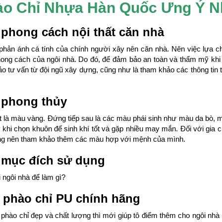
hào Chỉ Nhựa Hàn Quốc Ưng Ý N
phong cách nội thất căn nhà
phản ánh cá tính của chính người xây nên căn nhà. Nên việc lựa c
phong cách của ngôi nhà. Do đó, để đảm bảo an toàn và thẩm mỹ kh
hảo tư vấn từ đội ngũ xây dựng, cũng như là tham khảo các thông tin
 phong thủy
 là màu vàng. Đứng tiếp sau là các màu phái sinh như màu da bò, 
khi chọn khuôn để sinh khí tốt và gặp nhiều may mắn. Đối với gia
ũng nên tham khảo thêm các màu hợp với mệnh của mình.
 mục đích sử dụng
ri ngôi nhà để làm gì?
- phào chỉ PU chính hãng
ì phào chỉ đẹp và chất lượng thì mới giúp tô điểm thêm cho ngôi nhà