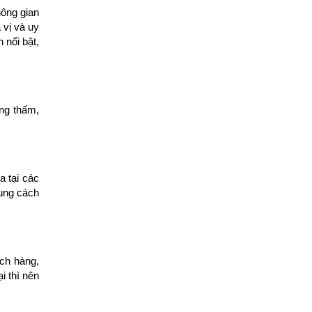
hông gian
 vị và uy
 nổi bật,
ng thấm,
a tại các
ung cách
ch hàng,
i thì nên