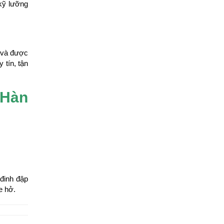
kỹ lưỡng
 và được
 tín, tận
 Hàn
 đinh đập
e hở.