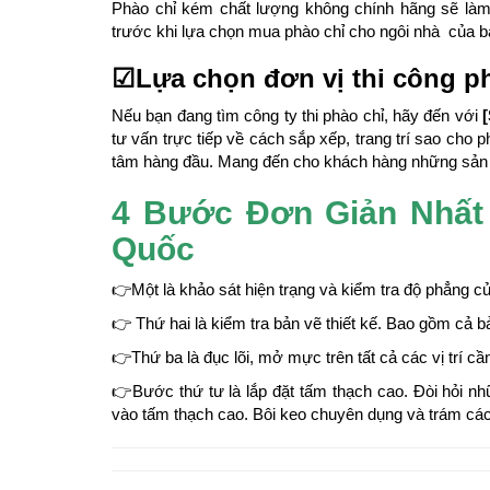
Phào chỉ kém chất lượng không chính hãng sẽ làm 
trước khi lựa chọn mua phào chỉ cho ngôi nhà của b
☑Lựa chọn đơn vị thi công ph
Nếu bạn đang tìm công ty thi phào chỉ, hãy đến với
tư vấn trực tiếp về cách sắp xếp, trang trí sao cho 
tâm hàng đầu. Mang đến cho khách hàng những sản p
4 Bước Đơn Giản Nhất
Quốc
👉Một là khảo sát hiện trạng và kiểm tra độ phẳng của
👉 Thứ hai là kiểm tra bản vẽ thiết kế. Bao gồm cả 
👉Thứ ba là đục lõi, mở mực trên tất cả các vị trí cầ
👉Bước thứ tư là lắp đặt tấm thạch cao. Đòi hỏi n
vào tấm thạch cao. Bôi keo chuyên dụng và trám các m