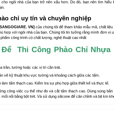
cho ngôi nhà của bạn trở nên xấu hơn. Do đó, bạn nên tìm hiểu 
ạn.
ào chỉ uy tín và chuyên nghiệp
[SANGOGIARE. VN]
của chúng tôi để tham khảo mẫu mã, chất liệu
phù hợp với ngôi nhà của bạn. Chúng tôi tin tưởng rằng mình đơn vị uy
hẩm công trình có chất lượng, nghệ thuật cao nhất
 Để Thi Công Phào Chỉ Nhựa
 trần, tường hoặc các vị trí cần trát.
bản vẽ kỹ thuật khu vực tường và khoảng cách giữa các tấm.
n làm tấm thạch cao. Kiểm tra sự phù hợp giữa thiết kế và thực tế.
hững công việc cụ thể như đo và cắt tấm thạch cao. Dùng súng bắn
ối nối bằng bột trét. Và sử dụng silicone để căn chỉnh và bịt kín kh