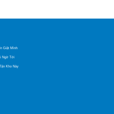
n Giật Mình
Ai Ngờ Tới
 Tận Kho Này