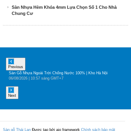
Sàn Nhựa Hèm Khóa 4mm Lựa Chọn Số 1 Cho Nhà
Chung Cư
Previous
Sàn Gỗ Nhựa Ngoài Trời Chống Nước 100% | Kho Hà Nội
B
06
/08
/2026
| 10:57 sáng GMT+7
0
Next
Sàn gỗ Thái Lan
Được tạo bởi aio framework
Chính sách bảo mật