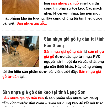
loại
sàn nhựa vân gỗ
vinyl khi thi
công thì phải sử tới keo. Các mạch
ghép khớp với nhau, tạo nên một
mặt phẳng khá ấn tượng. Hãy cùng chúng tôi tìm hiểu dưới
bài viết:
Sàn nhựa giả gỗ...
Sàn nhựa giả gỗ tự dán tại tỉnh
Bắc Giang
Sàn nhựa giả gỗ tự dán
là
sàn nhựa
giả gỗ
được cấu tạo từ nhựa PVC
nguyên sinh, bột đá và các chất phụ
gia cần thiết khác. Hãy cùng chúng
tôi tìm hiểu sàn phẩm dưới bài viết dưới đây:
Sàn nhựa giả
gỗ tự dán
tại...
Sàn nhựa giả gỗ dán keo tại tỉnh Lạng Sơn
Sàn nhựa giả gỗ dán keo
là sản phẩm sàn nhựa pvc dạng
tấm kích thước dày 2mm – 3mm sử dụng keo để kết nối trực