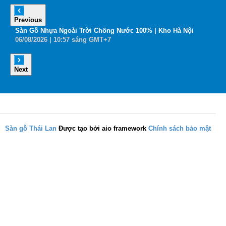
Previous
6
Sàn Gỗ Nhựa Ngoài Trời Chống Nước 100% | Kho Hà Nội
B
06
/08
/2026
| 10:57 sáng GMT+7
0
Next
Sàn gỗ Thái Lan
Được tạo bởi aio framework
Chính sách bảo mật