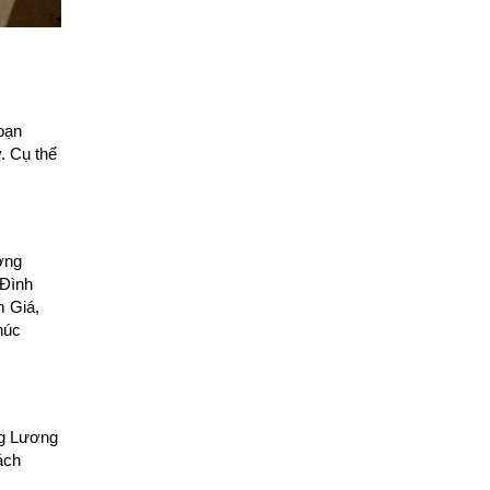
 bạn
. Cụ thể
ờng
Đình
 Giá,
húc
ng Lương
ách