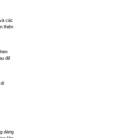
 và các
n thiện
phim
au để
di
ng dáng