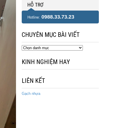
HỖ TRỢ
0988.33.73.23
Hotline:
CHUYÊN MỤC BÀI VIẾT
Chuyên
mục
bài
KINH NGHIỆM HAY
viết
LIÊN KẾT
Gạch nhựa