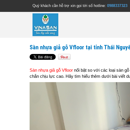
Quý khách cần hỗ trợ xin gọi tới số hotline:
0988337323
Sàn nhựa giả gỗ Vfloor tại tỉnh Thái Nguy
Sàn nhựa giả gỗ Vfloor
nổi bật so với các loại sàn gỗ
chắn chịu lực cao. Hãy tìm hiểu thêm dưới bài viết 