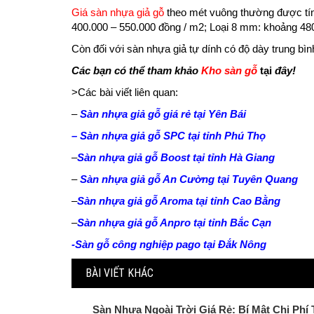
Giá sàn nhựa giả gỗ
theo mét vuông thường được tín
400.000 – 550.000 đồng / m2; Loại 8 mm: khoảng 480
Còn đối với sàn nhựa giả tự dính có độ dày trung bì
Các bạn có thể tham khảo
Kho sàn gỗ
tại
đây!
>Các bài viết liên quan:
–
Sàn nhựa giả gỗ giá rẻ tại Yên Bái
–
Sàn nhựa giả gỗ SPC tại tỉnh Phú Thọ
–
Sàn nhựa giả gỗ Boost tại tỉnh Hà Giang
–
Sàn nhựa giả gỗ An Cường tại Tuyên Quang
–
Sàn nhựa giả gỗ Aroma tại tỉnh Cao Bằng
–
Sàn nhựa giả gỗ Anpro tại tỉnh Bắc Cạn
-Sàn gỗ công nghiệp pago tại Đắk Nông
BÀI VIẾT KHÁC
Sàn Nhựa Ngoài Trời Giá Rẻ: Bí Mật Chi Phí 