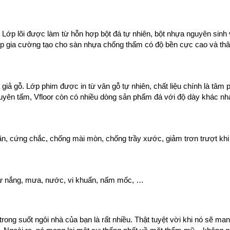
. Lớp lõi được làm từ hỗn hợp bột đá tự nhiên, bột nhựa nguyên sinh
 lớp gia cường tạo cho sàn nhựa chống thấm có độ bền cực cao và thâ
ả gỗ. Lớp phim được in từ vân gỗ tự nhiên, chất liệu chính là tâm 
yên tấm, Vfloor còn có nhiều dòng sản phẩm đá với độ dày khác nh
ãn, cứng chắc, chống mài mòn, chống trầy xước, giảm trơn trượt khi 
hư nắng, mưa, nước, vi khuẩn, nấm mốc, …
rong suốt ngôi nhà của bạn là rất nhiều. Thật tuyệt vời khi nó sẽ ma