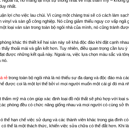
 Ngoài ra, nó mang lại một sự thống nhất về mặt thẩm mỹ – không gi
duy nhất.
uận lợi cho việc lau chùi. Vì cùng một chàng trai sẽ có cách làm sạc
n vinyl và sàn gỗ công nghiệp. Nó cũng giảm thiểu nguy cơ vấp ngã 
ột loại ván sàn trong toàn bộ ngôi nhà của mình, nó cũng tránh đư
hòng khác thì thiết kế hai sàn này sẽ khá độc đáo khi đặt cạnh nhau
hấy thoải mái và gắn kết hơn. Tuy nhiên, điều quan trọng cần lưu ý 
đạt được những kết quả này. Ngoài ra, việc lựa chọn màu sắc và tô
 nó.
iá rẻ
trong toàn bộ ngôi nhà là nó thiếu sự đa dạng và độc đáo mà các
hể được coi là một lợi thế bởi vì mọi người muốn một cái gì đó mà 
hẩm mỹ mà còn giúp xác định loại đồ nội thất sẽ phù hợp với loại s
cả các phòng đều có chức năng giống nhau và mọi người có cùng sở th
ó thể hạn chế việc sử dụng và các thành viên khác trong gia đình có
có thể là một thách thức, khiến việc sửa chữa có thể đắt hơn. Khi lá