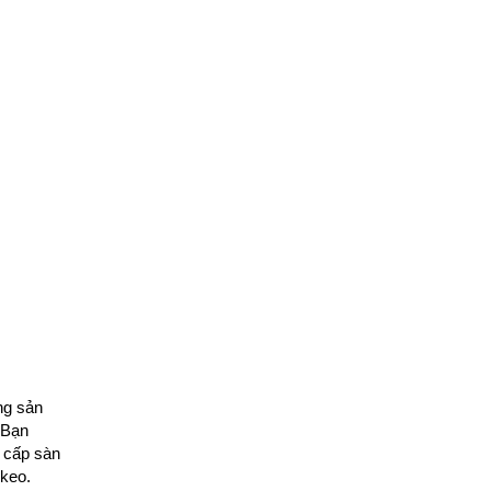
ng sản
 Bạn
g cấp sàn
 keo.