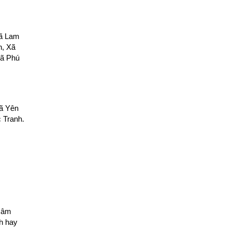
Xã Lam
n, Xã
Xã Phú
Xã Yên
 Tranh.
 âm
nh hay