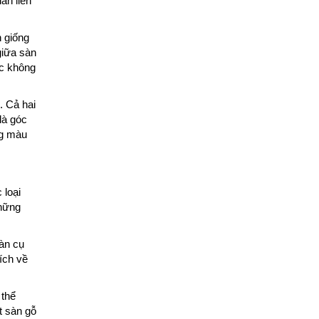
an liên
h giống
giữa sàn
ợc không
. Cả hai
là góc
ng màu
 loại
những
àn cụ
ích về
 thể
t sàn gỗ