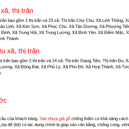
ã, thị trấn
 trấn bao gồm 1 thị trấn và 23 xã: Thị trấn Chợ Chu, Xã Linh Thông, 
Bảo Linh, Xã Kim Sơn, Xã Phúc Chu. Xã Tân Dương, Xã Phượng Tiế
 Định, Xã Trung Hội, Xã Trung Lương, Xã Bình Yên. Xã Điềm Mặc, 
ình Thành.
 xã, thị trấn
 trấn bao gồm 2 thị trấn và 14 xã: Thị trấn Giang Tiên, Thị trấn Đu, 
 Lương, Xã Động Đạt. Xã Phủ Lý, Xã Phú Đô. Xã Hợp Thành, Xã Tức
.
ước
 cầu của khách hàng.
Sàn nhựa giả gỗ
chống thấm có khả năng cách
ớp đế (lót) có tác dụng chính là giúp sàn cân bằng, chống cong, vê