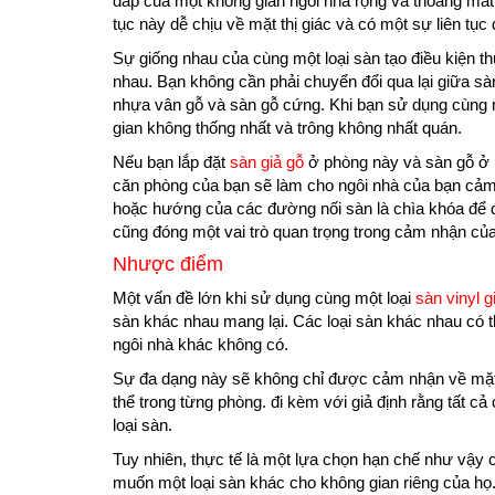
dấp của một không gian ngôi nhà rộng và thoáng mát.
tục này dễ chịu về mặt thị giác và có một sự liên tục 
Sự giống nhau của cùng một loại sàn tạo điều kiện th
nhau. Bạn không cần phải chuyển đổi qua lại giữa sà
nhựa vân gỗ và sàn gỗ cứng. Khi bạn sử dụng cùng m
gian không thống nhất và trông không nhất quán.
Nếu bạn lắp đặt
sàn giả gỗ
ở phòng này và sàn gỗ ở p
căn phòng của bạn sẽ làm cho ngôi nhà của bạn cảm t
hoặc hướng của các đường nối sàn là chìa khóa để 
cũng đóng một vai trò quan trọng trong cảm nhận của
Nhược điểm
Một vấn đề lớn khi sử dụng cùng một loại
sàn vinyl g
sàn khác nhau mang lại. Các loại sàn khác nhau có t
ngôi nhà khác không có.
Sự đa dạng này sẽ không chỉ được cảm nhận về mặt t
thể trong từng phòng. đi kèm với giả định rằng tất 
loại sàn.
Tuy nhiên, thực tế là một lựa chọn hạn chế như vậy c
muốn một loại sàn khác cho không gian riêng của họ. 