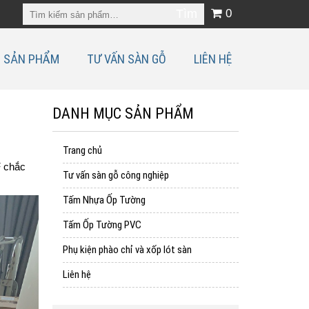
0
SẢN PHẨM
TƯ VẤN SÀN GỖ
LIÊN HỆ
DANH MỤC SẢN PHẨM
Trang chủ
F chắc
Tư vấn sàn gỗ công nghiệp
Tấm Nhựa Ốp Tường
Tấm Ốp Tường PVC
Phụ kiện phào chỉ và xốp lót sàn
Liên hệ