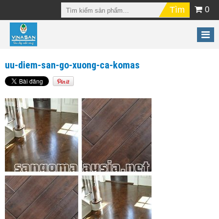
0
uu-diem-san-go-xuong-ca-komas