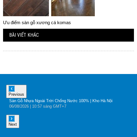
Ưu điểm sàn gỗ xương cá komas
BÀI VIẾT KHÁC
Previous
Sàn Gỗ Nhựa Ngoài Trời Chống Nước 100% | Kho Hà Nội
B
06
/08
/2026
| 10:57 sáng GMT+7
0
Next