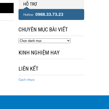
HỖ TRỢ
0988.33.73.23
Hotline:
CHUYÊN MỤC BÀI VIẾT
Chuyên
mục
bài
KINH NGHIỆM HAY
viết
LIÊN KẾT
Gạch nhựa