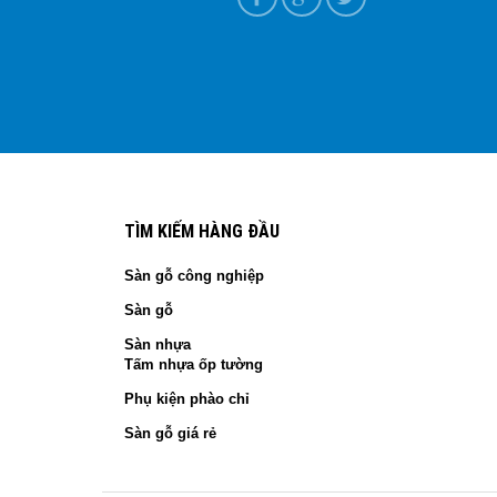
í quyết chọn hàng chính hãng 2026
T+7
TÌM KIẾM HÀNG ĐẦU
Sàn gỗ công nghiệp
Sàn gỗ
Sàn nhựa
Tấm nhựa ốp tường
Phụ kiện phào chỉ
Sàn gỗ giá rẻ