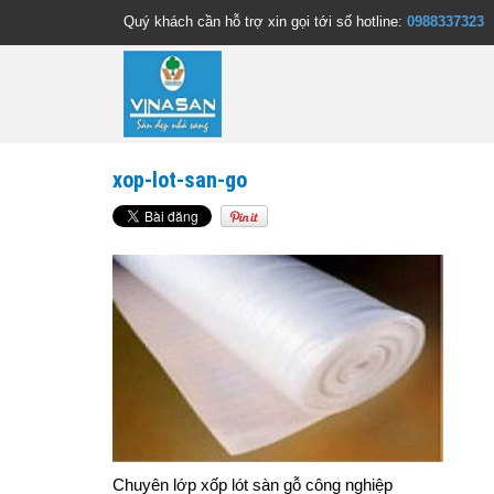
Quý khách cần hỗ trợ xin gọi tới số hotline:
0988337323
xop-lot-san-go
Chuyên lớp xốp lót sàn gỗ công nghiệp