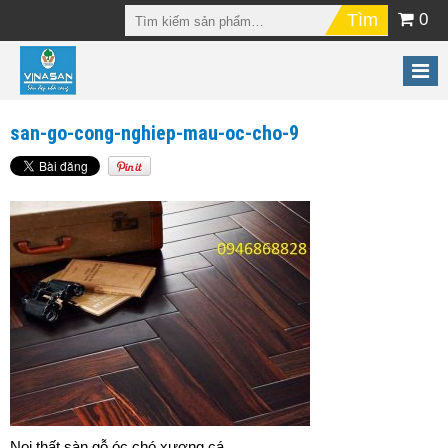
0
san-go-cong-nghiep-mau-oc-cho-9
Nọi thất sàn gỗ óc chó xương cá