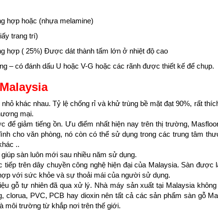
ổng hợp hoặc (nhựa melamine)
ấy trang trí)
ng hợp ( 25%) Được dát thành tấm lớn ở nhiệt độ cao
ằng – có đánh dấu U hoặc V-G hoặc các rãnh được thiết kế để chụp.
Malaysia
ỏ khác nhau. Tỷ lệ chống rỉ và khử trùng bề mặt đạt 90%, rất thí
hương mại.
để giảm tiếng ồn. Ưu điểm nhất hiện nay trên thị trường, Masfloo
đình cho văn phòng, nó còn có thể sử dụng trong các trung tâm th
hác ..
 giúp sàn luôn mới sau nhiều năm sử dụng.
c tiếp trên dây chuyền công nghệ hiện đại của Malaysia. Sàn được
 hợp với sức khỏe và sự thoải mái của người sử dụng.
ệu gỗ tự nhiên đã qua xử lý. Nhà máy sản xuất tại Malaysia không
ng, clorua, PVC, PCB hay dioxin nên tất cả các sản phẩm sàn gỗ Mas
môi trường từ khắp nơi trên thế giới.