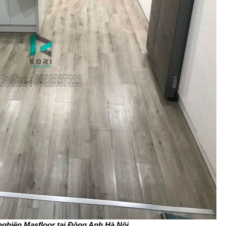
nghiệp Masfloor tại Đông Anh Hà Nội