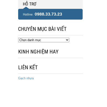
HỖ TRỢ
0988.33.73.23
Hotline:
CHUYÊN MỤC BÀI VIẾT
Chuyên
mục
bài
KINH NGHIỆM HAY
viết
LIÊN KẾT
Gạch nhựa