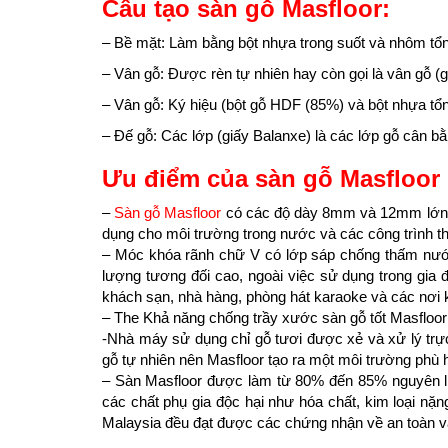
Cấu tạo sàn gỗ Masfloor:
– Bề mặt: Làm bằng bột nhựa trong suốt và nhôm t
– Vân gỗ: Được rèn tự nhiên hay còn gọi là vân gỗ (gi
– Vân gỗ: Ký hiệu (bột gỗ HDF (85%) và bột nhựa tổ
– Đế gỗ: Các lớp (giấy Balanxe) là các lớp gỗ cân b
Ưu điểm của sàn gỗ Masfloor 
–
Sàn gỗ Masfloor
có các độ dày 8mm và 12mm lớn nh
dụng cho môi trường trong nước và các công trình t
– Móc khóa rãnh chữ V có lớp sáp chống thấm nước 
lượng tương đối cao, ngoài việc sử dụng trong gia 
khách sạn, nhà hàng, phòng hát karaoke và các nơi k
– The Khả năng chống trầy xước sàn gỗ tốt Masfloor
-Nhà máy sử dụng chỉ gỗ tươi được xẻ và xử lý trự
gỗ tự nhiên nên Masfloor tạo ra một môi trường phù
– Sàn Masfloor được làm từ 80% đến 85% nguyên li
các chất phụ gia độc hại như hóa chất, kim loại nặ
Malaysia đều đạt được các chứng nhận về an toàn và 