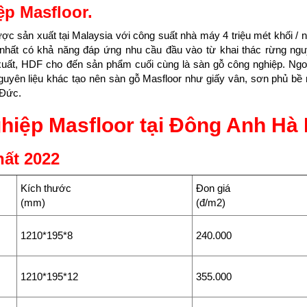
p Masfloor.
c sản xuất tại Malaysia với công suất nhà máy 4 triệu mét khối /
y nhất có khả năng đáp ứng nhu cầu đầu vào từ khai thác rừng ngu
n xuất, HDF cho đến sản phẩm cuối cùng là sàn gỗ công nghiệp. Ng
guyên liệu khác tạo nên sàn gỗ Masfloor như giấy vân, sơn phủ bề
 Đức.
hiệp Masfloor tại Đông Anh Hà 
hất 2022
Kích thước
Đon giá
(mm)
(đ/m2)
1210*195*8
240.000
1210*195*12
355.000