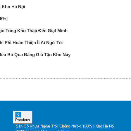
 Kho Hà Nội
35%]
Tận Tổng Kho Thấp Đến Giật Mình
i Phí Hoàn Thiện Ít Ai Ngờ Tới
Nếu Bỏ Qua Bảng Giá Tận Kho Này
Previous
Sàn Gỗ Nhựa Ngoài Trời Chống Nước 100% | Kho Hà Nội