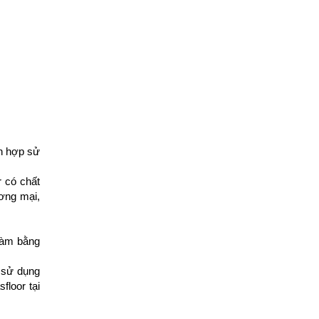
ch hợp sử
r có chất
ương mại,
 làm bằng
 sử dụng
floor tại