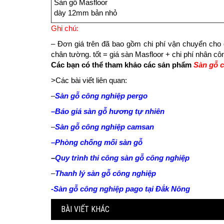
Sàn gỗ Masfloor
dày 12mm bản nhỏ
Ghi chú:
– Đơn giá trên đã bao gồm chi phí vận chuyển cho
chân tường. tốt = giá sàn Masfloor + chi phí nhân c
Các bạn có thể tham khảo các sản phẩm
Sàn gỗ 
>Các bài viết liên quan:
–
Sàn gỗ công nghiệp pergo
–
Báo giá sàn gỗ hương tự nhiên
–
Sàn gỗ công nghiệp camsan
–
Phòng chống mối sàn gỗ
–
Quy trình thi công sàn gỗ công nghiệp
–
Thanh lý sàn gỗ công nghiệp
-Sàn gỗ công nghiệp pago tại Đắk Nông
BÀI VIẾT KHÁC