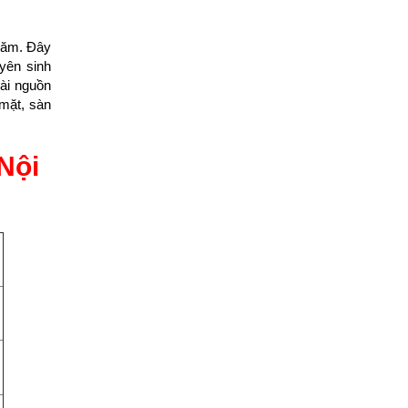
 năm. Đây
yên sinh
oài nguồn
 mặt, sàn
Nội