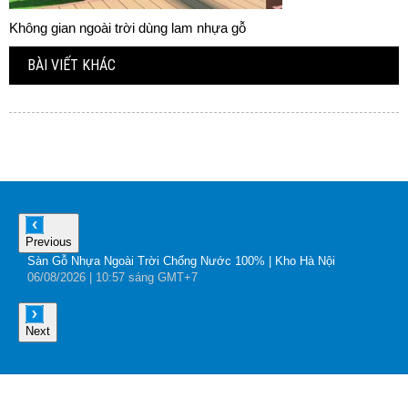
Không gian ngoài trời dùng lam nhựa gỗ
BÀI VIẾT KHÁC
Previous
Sàn Gỗ Nhựa Ngoài Trời Chống Nước 100% | Kho Hà Nội
B
06
/08
/2026
| 10:57 sáng GMT+7
0
Next