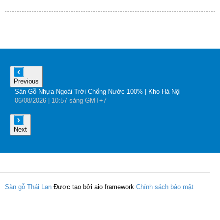
Previous
Sàn Gỗ Nhựa Ngoài Trời Chống Nước 100% | Kho Hà Nội
B
06
/08
/2026
| 10:57 sáng GMT+7
0
Next
Sàn gỗ Thái Lan
Được tạo bởi aio framework
Chính sách bảo mật