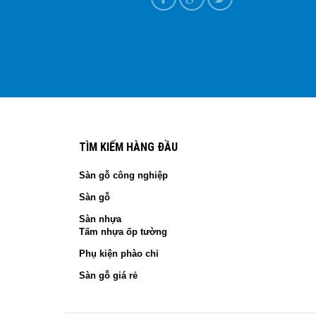
í quyết chọn hàng chính hãng 2026
T+7
TÌM KIẾM HÀNG ĐẦU
Sàn gỗ công nghiệp
Sàn gỗ
Sàn nhựa
Tấm nhựa ốp tường
Phụ kiện phào chỉ
Sàn gỗ giá rẻ