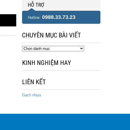
HỖ TRỢ
0988.33.73.23
Hotline:
CHUYÊN MỤC BÀI VIẾT
Chuyên
mục
bài
KINH NGHIỆM HAY
viết
LIÊN KẾT
Gạch nhựa