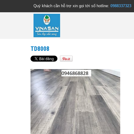
Quý khách cần hỗ trợ xin gọi tới số hotline:
0988337323
TD8008