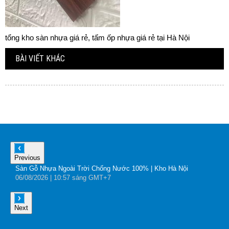
tổng kho sàn nhựa giá rẻ, tấm ốp nhựa giá rẻ tại Hà Nội
BÀI VIẾT KHÁC
Previous
Sàn Gỗ Nhựa Ngoài Trời Chống Nước 100% | Kho Hà Nội
B
06
/08
/2026
| 10:57 sáng GMT+7
0
Next