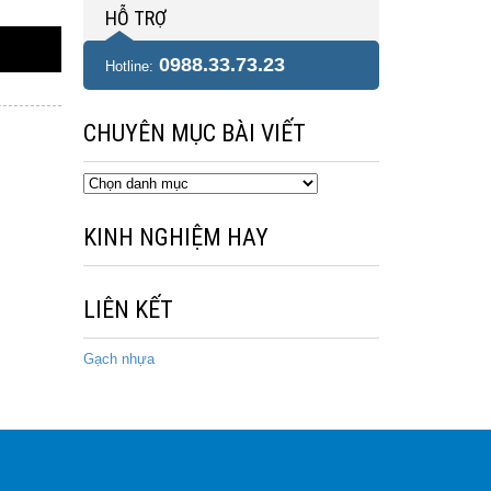
HỖ TRỢ
0988.33.73.23
Hotline:
CHUYÊN MỤC BÀI VIẾT
Chuyên
mục
bài
KINH NGHIỆM HAY
viết
LIÊN KẾT
Gạch nhựa