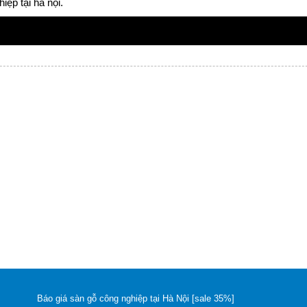
iệp tại hà nội.
Báo giá sàn gỗ công nghiệp tại Hà Nội [sale 35%]