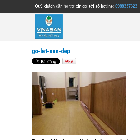
Quý khách cần hỗ trợ xin gọi tới số hotline:
0988337323
go-lat-san-dep