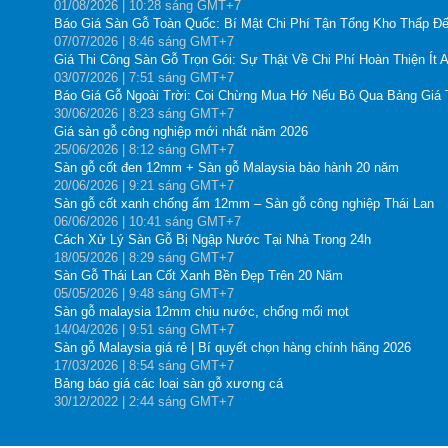
01
/08
/2026
| 10:28 sáng GMT+7
Báo Giá Sàn Gỗ Toàn Quốc: Bí Mật Chi Phí Tận Tổng Kho Thấp Đế
07
/07
/2026
| 8:46 sáng GMT+7
Giá Thi Công Sàn Gỗ Trọn Gói: Sự Thật Về Chi Phí Hoàn Thiện Ít 
03
/07
/2026
| 7:51 sáng GMT+7
Báo Giá Gỗ Ngoài Trời: Coi Chừng Mua Hớ Nếu Bỏ Qua Bảng Giá
30
/06
/2026
| 8:23 sáng GMT+7
Giá sàn gỗ công nghiệp mới nhất năm 2026
25
/06
/2026
| 8:12 sáng GMT+7
Sàn gỗ cốt đen 12mm + Sàn gỗ Malaysia bảo hành 20 năm
20
/06
/2026
| 9:21 sáng GMT+7
Sàn gỗ cốt xanh chống ẩm 12mm – Sàn gỗ công nghiệp Thái Lan
06
/06
/2026
| 10:41 sáng GMT+7
Cách Xử Lý Sàn Gỗ Bị Ngập Nước Tại Nhà Trong 24h
18
/05
/2026
| 8:29 sáng GMT+7
Sàn Gỗ Thái Lan Cốt Xanh Bền Đẹp Trên 20 Năm
05
/05
/2026
| 9:48 sáng GMT+7
Sàn gỗ malaysia 12mm chịu nước, chống mối mọt
14
/04
/2026
| 9:51 sáng GMT+7
Sàn gỗ Malaysia giá rẻ | Bí quyết chọn hàng chính hãng 2026
17
/03
/2026
| 8:54 sáng GMT+7
Bảng báo giá các loại sàn gỗ xương cá
30
/12
/2022
| 2:44 sáng GMT+7