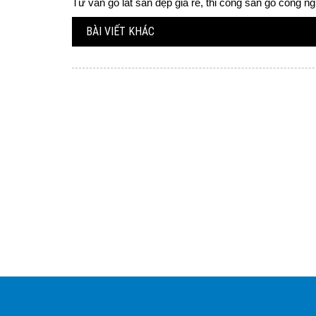
Tư vấn gỗ lát sàn đẹp giá rẻ, thi công sàn gỗ công ngh
BÀI VIẾT KHÁC