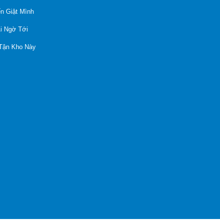
n Giật Mình
Ai Ngờ Tới
 Tận Kho Này