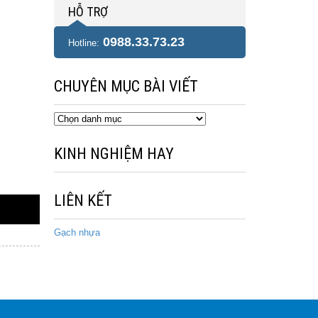
HỖ TRỢ
0988.33.73.23
Hotline:
CHUYÊN MỤC BÀI VIẾT
Chuyên
mục
bài
KINH NGHIỆM HAY
viết
LIÊN KẾT
Gạch nhựa