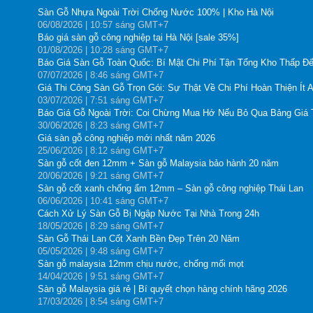
Sàn Gỗ Nhựa Ngoài Trời Chống Nước 100% | Kho Hà Nội
06
/08
/2026
| 10:57 sáng GMT+7
Báo giá sàn gỗ công nghiệp tại Hà Nội [sale 35%]
01
/08
/2026
| 10:28 sáng GMT+7
Báo Giá Sàn Gỗ Toàn Quốc: Bí Mật Chi Phí Tận Tổng Kho Thấp Đế
07
/07
/2026
| 8:46 sáng GMT+7
Giá Thi Công Sàn Gỗ Trọn Gói: Sự Thật Về Chi Phí Hoàn Thiện Ít 
03
/07
/2026
| 7:51 sáng GMT+7
Báo Giá Gỗ Ngoài Trời: Coi Chừng Mua Hớ Nếu Bỏ Qua Bảng Giá
30
/06
/2026
| 8:23 sáng GMT+7
Giá sàn gỗ công nghiệp mới nhất năm 2026
25
/06
/2026
| 8:12 sáng GMT+7
Sàn gỗ cốt đen 12mm + Sàn gỗ Malaysia bảo hành 20 năm
20
/06
/2026
| 9:21 sáng GMT+7
Sàn gỗ cốt xanh chống ẩm 12mm – Sàn gỗ công nghiệp Thái Lan
06
/06
/2026
| 10:41 sáng GMT+7
Cách Xử Lý Sàn Gỗ Bị Ngập Nước Tại Nhà Trong 24h
18
/05
/2026
| 8:29 sáng GMT+7
Sàn Gỗ Thái Lan Cốt Xanh Bền Đẹp Trên 20 Năm
05
/05
/2026
| 9:48 sáng GMT+7
Sàn gỗ malaysia 12mm chịu nước, chống mối mọt
14
/04
/2026
| 9:51 sáng GMT+7
Sàn gỗ Malaysia giá rẻ | Bí quyết chọn hàng chính hãng 2026
17
/03
/2026
| 8:54 sáng GMT+7