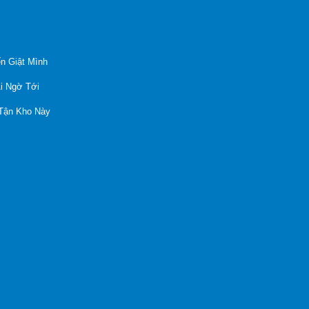
n Giật Mình
Ai Ngờ Tới
 Tận Kho Này