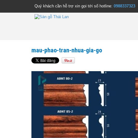
Quý khách cần hỗ trợ xin gọi tới số hotline:
0988337323
mau-phao-tran-nhua-gia-go