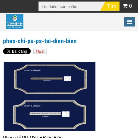
0
phao-chi-pu-ps-tai-dien-bien
Phào chỉ PU-PS tại Điện Biên