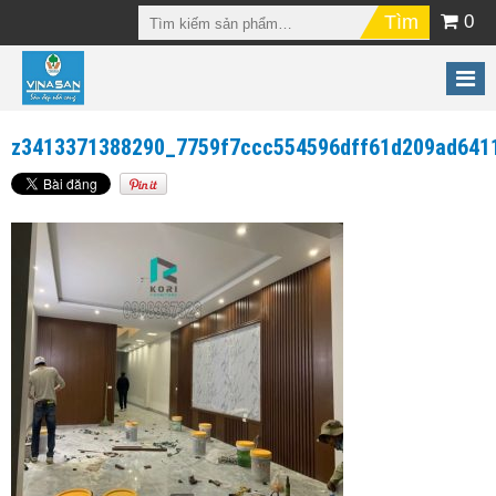
0
z3413371388290_7759f7ccc554596dff61d209ad641