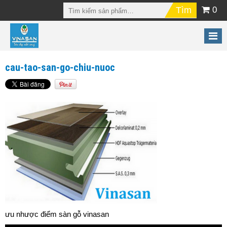
0
cau-tao-san-go-chiu-nuoc
ưu nhược điểm sàn gỗ vinasan