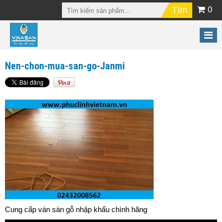
0
Nen-chon-mua-san-go-Janmi
Cung cấp ván sàn gỗ nhập khẩu chính hãng