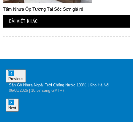
Tấm Nhựa Ốp Tường Tại Sóc Sơn giá rẻ
BÀI VIẾT KHÁC
Previous
Sàn Gỗ Nhựa Ngoài Trời Chống Nước 100% | Kho Hà Nội
B
06
/08
/2026
| 10:57 sáng GMT+7
0
Next