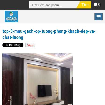
0
top-3-mau-gach-op-tuong-phong-khach-dep-va-
chat-luong