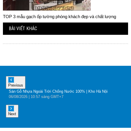
TOP 3 mẫu gạch ốp tường phòng khách đẹp và chất lượng
BÀI VIẾT KHÁC
Previous
Sàn Gỗ Nhựa Ngoài Trời Chống Nước 100% | Kho Hà Nội
B
06
/08
/2026
| 10:57 sáng GMT+7
0
Next